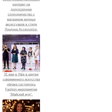
контракт на
долгосрочное
сотрудничество с
магазином модных
аксессуаров в стиле
Лондона Accessorize.
31 мая в Уфе в центре
современного искусства
облака состоялось
Fashion мероприятие
"Майский жук".