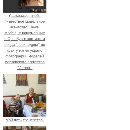
Уважаемые, якобы
"известное модельное
агентство" Jewel
Models, с нашумевшим
в Оренбурге кастингом
среди "всехподряд" по
факту нагло украло
фотографии моделей
московского агентства
"Verona".
Мой путь тренерства.