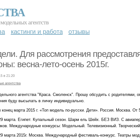
СТВА
 модельных агентств
ва
кастинги и работа
отзывы
ели. Для рассмотрения предоставл
оны: весна-лето-осень 2015г.
15 в 21:20
ые агентства
дельного агентства "Краса. Смоленск". Прошу обсудить с родителями, о
ния буду высылать в личку индивидуально.
я конец марта 2015 г. «Топ модель по-русски. Дети». Россия. Москва. От
- 29 марта. Египет. Купальный сезон. Шарм ель Шейх. БЕЗ ВИЗ. С авиап
иков. Международные конкурсы: Модельный. Телевизионный. Творческий
 29 марта 2015г. Москва. Международный фестиваль-конкурс. Театры мод