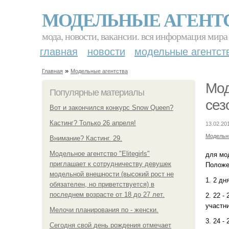
МОДЕЛЬНЫЕ АГЕНТ
мода, новости, вакансии. вся информация мира
главная
новости
модельные агентст
»
Главная
Модельные агентства
Мод
Популярные материалы
сез
Вот и закончился конкурс Snow Queen?
Кастинг? Только 26 апреля!
13.02.20
Модельн
Внимание? Кастинг. 29.
Модельное агентство "Elitegirls"
для мо
приглашает к сотрудничеству девушек
Положе
модельной внешности (высокий рост не
1. 2 дн
обязателен, но приветствуется) в
последнем возрасте от 18 до 27 лет.
2. 22 
участн
Мелочи планирования по - женски.
3. 24 -
Сегодня свой день рождения отмечает