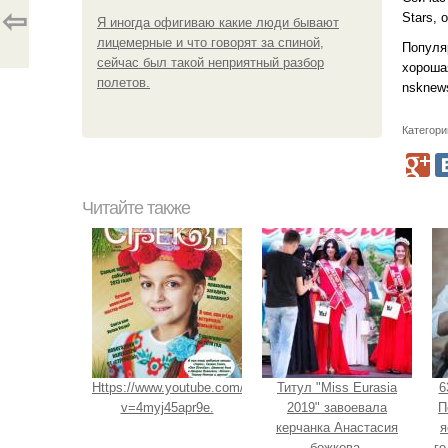
⇦
Stars,
Я иногда офигиваю какие люди бывают
лицемерные и что говорят за спиной,
Популя
сейчас был такой неприятный разбор
хороша
полетов.
nsknews
Категори
Читайте также
Https://www.youtube.com/watch?
Титул "Miss Eurasia
6
v=4myj45apr9e.
2019" завоевала
П
керчанка Анастасия
я
божкова.
го