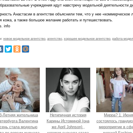
 образовательные учреждения идут навстречу модельной деятельности д
рность Анастасии в агентстве объяснили тем, что у нее «коммерческое л
я кожа, а также большое желание работать и путешествовать.
. info
и:
новое модельное агентство
,
агентство
,
хорошее модельное агентство
,
работа моде
3-Летняя жительница
Нетипичная история
Мирра? 1. Июня
етербурга Валентина
Карины Истоминой (она
состоялось грандио
сень стала моделью
же April Johnson) ,
мероприятие в сф
да по версии журнала
которая сначала стала
детской Fashion 