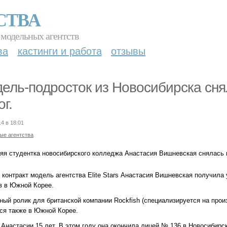
СТВА
 модельных агентств
ва
кастинги и работа
отзывы
ель-подросток из Новосибирска сня
ог.
14 в 18:01
ые агентства
няя студентка новосибирского колледжа Анастасия Вишневская снялась в
 контракт модель агентства Elite Stars Анастасия Вишневская получила
в в Южной Корее.
ный ролик для британской компании Rockfish (специализируется на прои
ся также в Южной Корее.
Анастасии 15 лет. В этом году она окончила лицей № 136 в Новосибирск