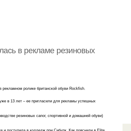
лась в рекламе резиновых
 рекламном ролике британской обуви Rockfish.
 уже в 13 лет – ее пригласили для рекламы успешных
зводстве резиновых сапог, спортивной и домашней обуви)
е и поступила в колледж при Сибупк. Как пояснили в Elite