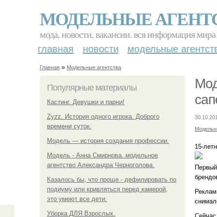
МОДЕЛЬНЫЕ АГЕНТ
мода, новости, вакансии. вся информация мира
главная
новости
модельные агентст
»
Главная
Модельные агентства
Мод
Популярные материалы
сап
Кастинг. Девушки и парни!
Zyzz. История одного игрока. Доброго
30.10.20
времени суток.
Модельн
Модель — история создания профессии.
15-лет
Модель - Анна Смирнова. модельное
агентство Александра Черноголова.
Первый
брендо
Казалось бы, что проще - дефилировать по
подиуму или кривляться перед камерой,
Реклам
это умеют все дети.
снимал
Уборка ДЛЯ Взрослых.
Сейчас 