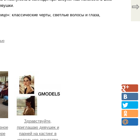
⇨
евушки.
ицо»: классические черты, светлые волосы и глаза,
лью
Здравствуйте,
зное
приглашаю девушек и
ере
парней на кастинг в
-
модельное агентство