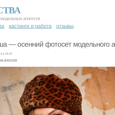
СТВА
 модельных агентств
ва
кастинги и работа
отзывы
а — осенний фотосет модельного а
14 в 16:43
ые агентства