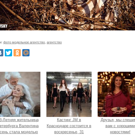
и:
фото модельное агентство
,
агентство
3-Летняя жительница
Кастинг JM в
Друзья, мы спеши
етербурга Валентина
Краснодаре состоится в
вам с хорошим
сень стала моделью
воскресенье, 31
новостями!