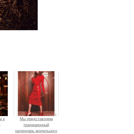
м к
Мы представляем
и
традиционный
календарь модельного