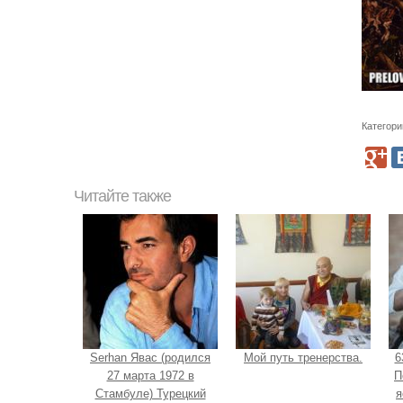
Категори
Читайте также
Serhan Явас (родился
Мой путь тренерства.
6
27 марта 1972 в
П
Стамбуле) Турецкий
я