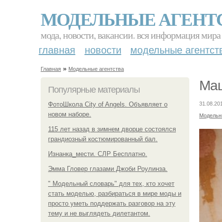
МОДЕЛЬНЫЕ АГЕНТ
мода, новости, вакансии. вся информация мира
главная
новости
модельные агентст
»
Главная
Модельные агентства
Маш
Популярные материалы
ФотоШкола City of Angels. Объявляет о
31.08.20
новом наборе.
Модельн
115 лет назад в зимнем дворце состоялся
грандиозный костюмированный бал.
Изнанка_мести. СЛР Бесплатно.
Эмма Гловер глазами Джоби Роулинза.
" Модельный словарь" для тех, кто хочет
стать моделью, разбираться в мире моды и
просто уметь поддержать разговор на эту
тему и не выглядеть дилетантом.