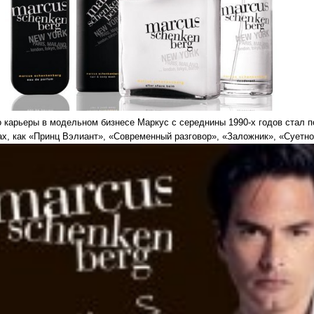
 карьеры в модельном бизнесе Маркус с середнины 1990-х годов стал п
х, как «Принц Вэлиант», «Современный разговор», «Заложник», «Суетно