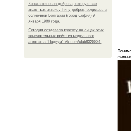
Константиновна добрева, которую все
знают как актрису Нину добрев, родилась в
солнечной Болгарии (город София) 9
января 1989 года.
Сегодня создавала красоту на лицах этих
замечательных ребят из модельного
агентства "Подиум" Vk.com/club9328834.
Помимо
фильма