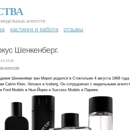
СТВА
 модельных агентств
ва
кастинги и работа
отзывы
кус Шенкенберг.
13 в 14:20
ые агентства
одевик Шенкенберг ван Мироп родился в Стокгольме 4 августа 1968 года
м Calvin Klein, Versace и Iceberg. Он сотрудничал с медельными агент
и Ford Models в Нью-Йорке и Success Models в Париже.