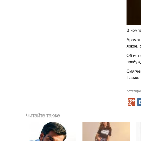
В комп
Аромат
яркое,
Об ист
пробуж
Смягчен
Париж
Категори
Читайте также