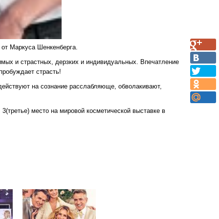
 от Маркуса Шенкенберга.
имых и страстных, дерзких и индивидуальных. Впечатление
пробуждает страсть!
 действуют на сознание расслабляюще, обволакивают,
 3(третье) место на мировой косметической выставке в