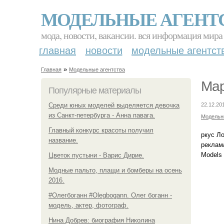
МОДЕЛЬНЫЕ АГЕНТ
мода, новости, вакансии. вся информация мира
главная
новости
модельные агентст
»
Главная
Модельные агентства
Мар
Популярные материалы
Среди юных моделей выделяется девочка
22.12.20
из Санкт-петербурга - Анна павага.
Модельн
Главный конкурс красоты получил
ркус Л
название.
реклама
Models 
Цветок пустыни - Варис Дирие.
Модные пальто, плащи и бомберы на осень
2016.
#Олегбоганн #Olegbogann. Олег боганн -
модель, актер, фотограф.
Нина Добрев: биография Николина