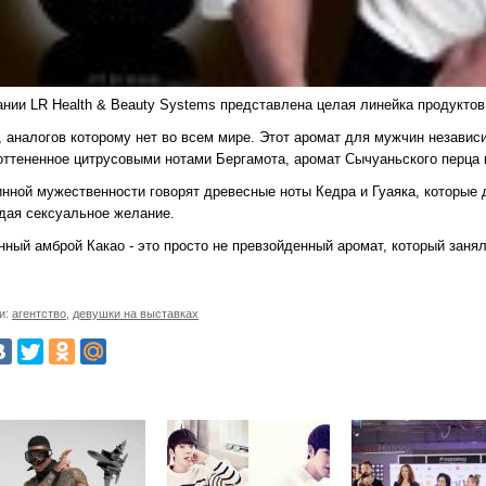
ании LR Health & Beauty Systems представлена целая линейка продуктов
, аналогов которому нет во всем мире. Этот аромат для мужчин независ
 оттененное цитрусовыми нотами Бергамота, аромат Сычуаньского перца 
инной мужественности говорят древесные ноты Кедра и Гуаяка, которые
дая сексуальное желание.
ный амброй Какао - это просто не превзойденный аромат, который занял
и:
агентство
,
девушки на выставках