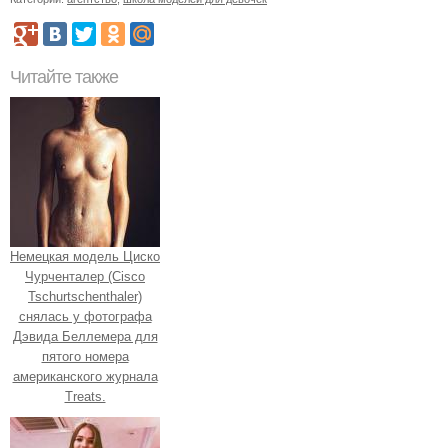
Читайте также
Немецкая модель Циско
Чурченталер (Cisco
Tschurtschenthaler)
снялась у фотографа
Дэвида Беллемера для
пятого номера
американского журнала
Treats.