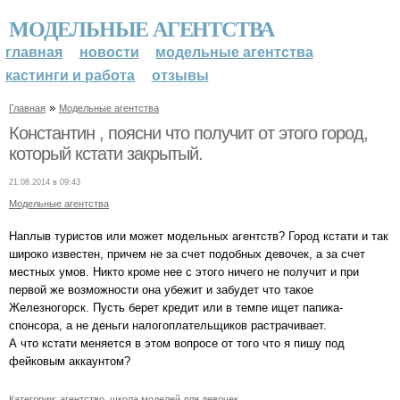
МОДЕЛЬНЫЕ АГЕНТСТВА
главная
новости
модельные агентства
кастинги и работа
отзывы
»
Главная
Модельные агентства
Константин , поясни что получит от этого город,
который кстати закрытый.
21.08.2014 в 09:43
Модельные агентства
Наплыв туристов или может модельных агентств? Город кстати и так
широко известен, причем не за счет подобных девочек, а за счет
местных умов. Никто кроме нее с этого ничего не получит и при
первой же возможности она убежит и забудет что такое
Железногорск. Пусть берет кредит или в темпе ищет папика-
спонсора, а не деньги налогоплательщиков растрачивает.
А что кстати меняется в этом вопросе от того что я пишу под
фейковым аккаунтом?
Категории:
агентство
,
школа моделей для девочек