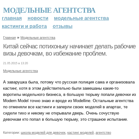
МОДЕЛЬНЫЕ АГЕНТСТВА
главная
новости
модельные агентства
кастинги и работа
отзывы
»
Главная
Модельные агентства
Китай сейчас потихоньку начинает делать рабочие
визы девочкам, во избежание проблем.
21.05.2015 в 13:20
Модельные агентства
А заварушка была, потому что русская полиция сама и организовала
кастинг, хотя в этом действительно были замешаны какие-то
воротилы модельного бизнеса, в большую тюрьму попали девочки из
Modern Model точно знаю и вроде из Modelline. Остальные агентства
по отменяли все кастинги и заперли своих моделей в апартах, те
сидели тихо и никому не открывали дверь. Очень сочуствую
девочкам кто попал в большую тюрьму, это страшное испытание.
Категории:
школа моделей для девочек
,
кастинг моделей
,
агентство