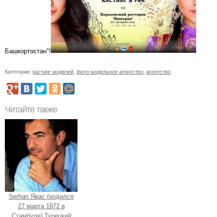
Башкортостан"!
Категории:
кастинг моделей
,
фото модельное агентство
,
агентство
Читайте также
Serhan Явас (родился
27 марта 1972 в
Стамбуле) Турецкий