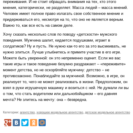
переживания. И не стоит обращать внимания на тех, кто этого
мнения, категорически, не разделяет. Масса людей – масса мнений.
Человек имеет полное право излагать свое собственное мнение и
придерживаться его, несмотря на то, что оно не является верным.
Важно то, как все есть на самом деле.
Хочу сказать несколько слов по поводу «детскости» мужского
поведения. Мужчина шалит, кидается подушками, играет в
солдатиков? Ну и пусть. Не нужно как-то его за это высмеивать, не
нужно злиться. Лучше улыбнитесь и примите участие в его игре.
Можете быть уверенной: он это непременно оценит. Если же вас
такие игры и такое поведение безумно раздражают – «переживите»
момент детства, но не оскорбляйте мужчину: детство – не
противозаконно. Понаблюдайте за мужчиной. Возможно, в игре, он
реализует то, чего не может реализовать в жизни. Предположим, он
взял в руки игрушечную машинку и возиться с ней. Не думали ли вы
о том, что стать водителем или дальнобойщиком – его давняя
мечта? Не злитесь на мечту: она – безвредна.
Категории:
агентство
,
хорошее модельное агентство
,
детское модельное агентство