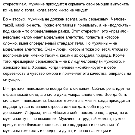
стереотипам, мужчине приходится скрывать свои эмоции выпускать
их на волю тогда, когда этого никто не увидит.
Во – вторых, мужчина не должен всегда быть серьезным. Человек
такой, какой он есть. Нужно его таким и принимать, а не «подгонять»
под какие – то определенные рамки. Этот стереотип, это «правило»
невольно напоминает модельное агентство, попасть в которое
сложно, имея определенный стандарт тела. Но мужчины – не
модельное агентство. Они – люди, которым тоже хочется, чтобы их
воспринимали именно такими, какими их создала природа. Кроме
того, чрезмерная серьезность – не к лицу человеку (и мужского, и
женского пола. Хорошо, когда человек «комбинирует» в себе
серьезность и чувство юмора и применяет эти качества, опираясь на
ситуацию.
В – третьих, невозможно всегда быть сильным. Сейчас речь идет не
о физической силе, а о силе духа, «моральной» силе. Всегда быть
сильным – невозможно. Бывают моменты в жизни, когда приходится
подвергнуться влиянию стресса или «отдать себя в руки»
депрессии. И фраза, типа: «Возьми себя, немедленно, в руки, ты ж –
мужчина» тут – не помощник. Мужчине, в трудный момент, нужно
присутствие близкого человека, его поддержка и понимание. У
мужчины тоже есть и сердце, и душа, и право на эмоции и