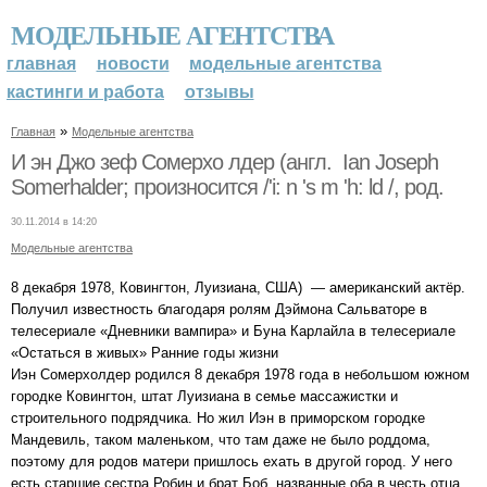
МОДЕЛЬНЫЕ АГЕНТСТВА
главная
новости
модельные агентства
кастинги и работа
отзывы
»
Главная
Модельные агентства
И эн Джо зеф Сомерхо лдер (англ. Ian Joseph
Somerhalder; произносится /'i: n 's m 'h: ld /, род.
30.11.2014 в 14:20
Модельные агентства
8 декабря 1978, Ковингтон, Луизиана, США) — американский актёр.
Получил известность благодаря ролям Дэймона Сальваторе в
телесериале «Дневники вампира» и Буна Карлайла в телесериале
«Остаться в живых» Ранние годы жизни
Иэн Сомерхолдер родился 8 декабря 1978 года в небольшом южном
городке Ковингтон, штат Луизиана в семье массажистки и
строительного подрядчика. Но жил Иэн в приморском городке
Мандевиль, таком маленьком, что там даже не было роддома,
поэтому для родов матери пришлось ехать в другой город. У него
есть старшие сестра Робин и брат Боб, названные оба в честь отца