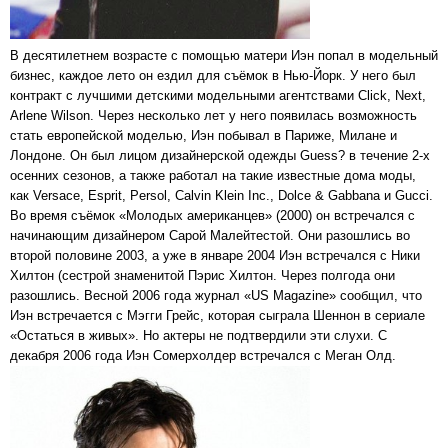
В десятилетнем возрасте с помощью матери Иэн попал в модельный
бизнес, каждое лето он ездил для съёмок в Нью-Йорк. У него был
контракт с лучшими детскими модельными агентствами Click, Next,
Arlene Wilson. Через несколько лет у него появилась возможность
стать европейской моделью, Иэн побывал в Париже, Милане и
Лондоне. Он был лицом дизайнерской одежды Guess? в течение 2-х
осенних сезонов, а также работал на такие известные дома моды,
как Versace, Esprit, Persol, Calvin Klein Inc., Dolce & Gabbana и Gucci.
Во время съёмок «Молодых американцев» (2000) он встречался с
начинающим дизайнером Сарой Малейтестой. Они разошлись во
второй половине 2003, а уже в январе 2004 Иэн встречался с Ники
Хилтон (сестрой знаменитой Пэрис Хилтон. Через полгода они
разошлись. Весной 2006 года журнал «US Magazine» сообщил, что
Иэн встречается с Мэгги Грейс, которая сыграла Шеннон в сериале
«Остаться в живых». Но актеры не подтвердили эти слухи. С
декабря 2006 года Иэн Сомерхолдер встречался с Меган Олд.