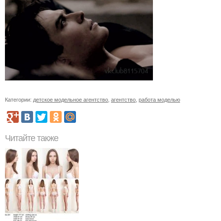
Категории:
детское модельное агентство
,
агентство
,
работа моделью
Читайте также