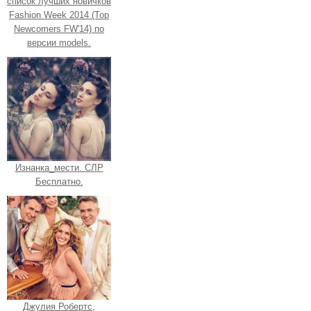
список лучших новичков
Fashion Week 2014 (Top
Newcomers FW'14) по
версии models.
Изнанка_мести. СЛР
Бесплатно.
Джулия Робертс,