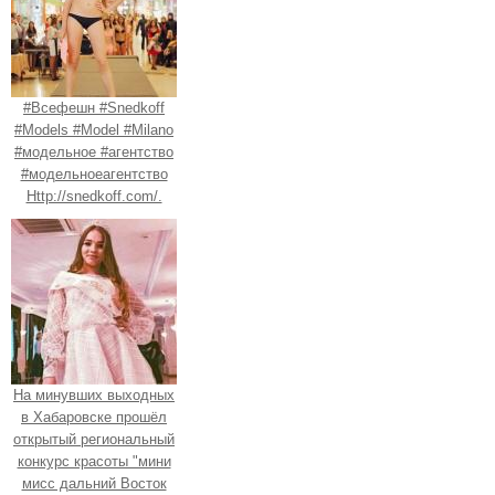
#Всефешн #Snedkoff
#Models #Model #Milano
#модельное #агентство
#модельноеагентство
Http://snedkoff.com/.
На минувших выходных
в Хабаровске прошёл
открытый региональный
конкурс красоты "мини
мисс дальний Восток