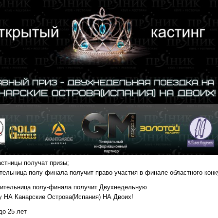
астницы получат призы;
тельница полу-финала получит право участия в финале областного конк
дительница полу-финала получит Двухнедельную
у НА Канарские Острова(Испания) НА Двоих!
 до 25 лет