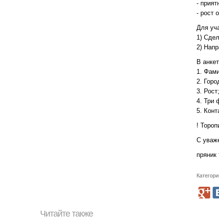
- прия
- рост 
Для уч
1) Сдел
2) Нап
В анкет
1. Фами
2. Горо
3. Рост
4. Три 
5. Конт
! Тороп
С уваж
пряник
Категори
Читайте также