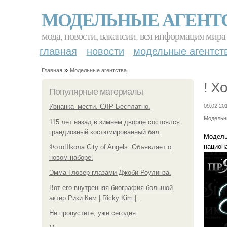
МОДЕЛЬНЫЕ АГЕНТ
мода, новости, вакансии. вся информация мира
главная
новости
модельные агентст
»
Главная
Модельные агентства
! Х
Популярные материалы
Изнанка_мести. СЛР Бесплатно.
09.02.201
Модельн
115 лет назад в зимнем дворце состоялся
грандиозный костюмированный бал.
Модель
национ
ФотоШкола City of Angels. Объявляет о
новом наборе.
Эмма Гловер глазами Джоби Роулинза.
Вот его внутренняя биография большой
актер Рики Ким | Ricky Kim |.
Не пропустите, уже сегодня: