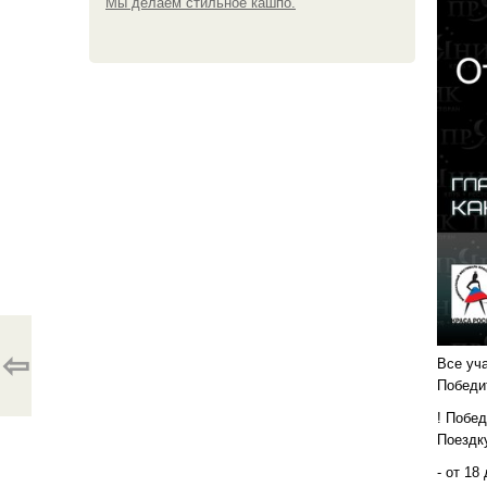
Мы делаем стильное кашпо.
⇦
Все уч
Победи
! Побе
Поездк
- от 18