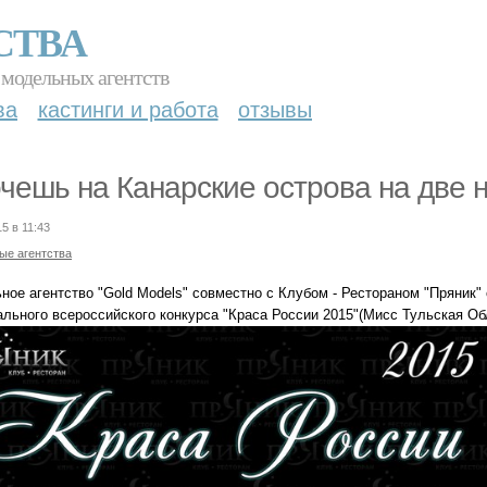
СТВА
 модельных агентств
ва
кастинги и работа
отзывы
очешь на Канарские острова на две 
5 в 11:43
ые агентства
ное агентство "Gold Models" совместно с Клубом - Рестораном "Пряник"
ального всероссийского конкурса "Краса России 2015"(Мисс Тульская Об