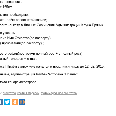
тная внешность
от 165см
астия необходимо:
ать лайк+репост этой записи;
равить анкету в Личные Сообщения Администрации Клуба-Пряник
е указать:
лия Имя Отчество(по паспорту) ;
д проживания(по паспорту) ;
;
фотографии(портрет+в полный рост+ в полный рост) ;
актый телефон + e-mail.
ись! Приём заявок уже начался и продлится лишь до 12. 02. 2015г.
ением, администрация Клуба-Ресторана "Пряник"
 тула канарскиеострова
и:
агентство
,
кастинг моделей
,
фото модельное агентство