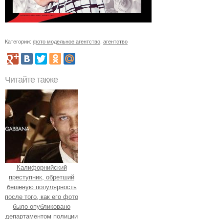
Категории:
фото модельное агентство
,
агентство
Читайте также
Калифорнийский
преступник, обретший
бешеную популярность
после того, как его фото
было опубликовано
департаментом полиции