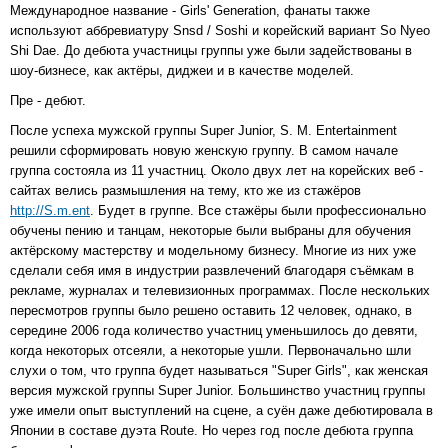
Международное название - Girls' Generation, фанаты также
используют аббревиатуру Snsd / Soshi и корейский вариант So Nyeo
Shi Dae. До дебюта участницы группы уже были задействованы в
шоу-бизнесе, как актёры, диджеи и в качестве моделей.
Пре - дебют.
После успеха мужской группы Super Junior, S. M. Entertainment
решили сформировать новую женскую группу. В самом начале
группа состояла из 11 участниц. Около двух лет на корейских веб -
сайтах велись размышления на тему, кто же из стажёров
http://S.m.ent
. Будет в группе. Все стажёры были профессионально
обучены пению и танцам, некоторые были выбраны для обучения
актёрскому мастерству и модельному бизнесу. Многие из них уже
сделали себя имя в индустрии развлечений благодаря съёмкам в
рекламе, журналах и телевизионных программах. После нескольких
пересмотров группы было решено оставить 12 человек, однако, в
середине 2006 года количество участниц уменьшилось до девяти,
когда некоторых отсеяли, а некоторые ушли. Первоначально шли
слухи о том, что группа будет называться "Super Girls", как женская
версия мужской группы Super Junior. Большинство участниц группы
уже имели опыт выступлений на сцене, а суён даже дебютировала в
Японии в составе дуэта Route. Но через год после дебюта группа