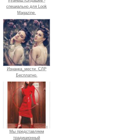
Куаныш Юлдашев -
специально для Look
Magazine.
Изнанка_мести. СЛР
Бесплатно.
Мы представляем
традиционный