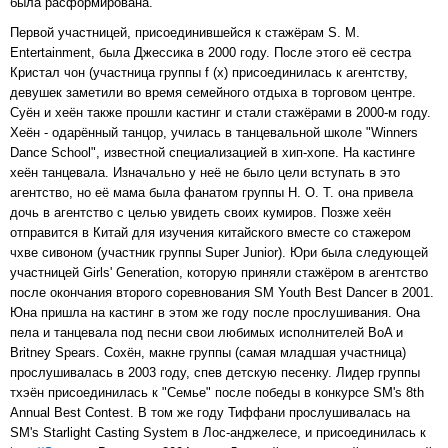
была расформирована.
Первой участницей, присоединившейся к стажёрам S. M.
Entertainment, была Джессика в 2000 году. После этого её сестра
Кристал чон (участница группы f (x) присоединилась к агентству,
девушек заметили во время семейного отдыха в торговом центре.
Суён и хеён также прошли кастинг и стали стажёрами в 2000-м году.
Хеён - одарённый танцор, училась в танцевальной школе "Winners
Dance School", известной специализацией в хип-хопе. На кастинге
хеён танцевала. Изначально у неё не было цели вступать в это
агентство, но её мама была фанатом группы H. O. T. она привела
дочь в агентство с целью увидеть своих кумиров. Позже хеён
отправится в Китай для изучения китайского вместе со стажером
чхве сивоном (участник группы Super Junior). Юри была следующей
участницей Girls' Generation, которую приняли стажёром в агентство
после окончания второго соревнования SM Youth Best Dancer в 2001.
Юна пришла на кастинг в этом же году после прослушивания. Она
пела и танцевала под песни свои любимых исполнителей BoA и
Britney Spears. Сохён, макне группы (самая младшая участница)
прослушивалась в 2003 году, спев детскую песенку. Лидер группы
тхэён присоединилась к "Семье" после победы в конкурсе SM's 8th
Annual Best Contest. В том же году Тиффани прослушивалась на
SM's Starlight Casting System в Лос-анджелесе, и присоединилась к