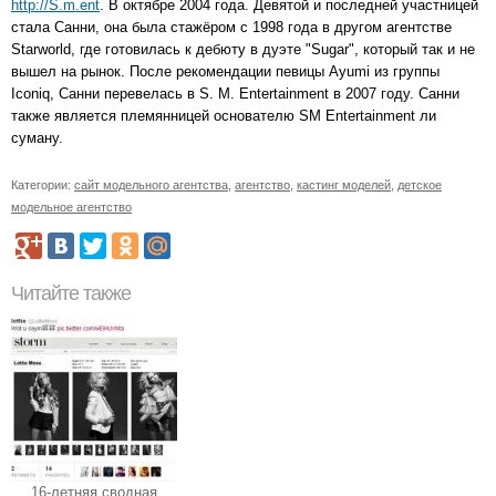
http://S.m.ent
. В октябре 2004 года. Девятой и последней участницей
стала Санни, она была стажёром с 1998 года в другом агентстве
Starworld, где готовилась к дебюту в дуэте "Sugar", который так и не
вышел на рынок. После рекомендации певицы Ayumi из группы
Iconiq, Санни перевелась в S. M. Entertainment в 2007 году. Санни
также является племянницей основателю SM Entertainment ли
суману.
Категории:
сайт модельного агентства
,
агентство
,
кастинг моделей
,
детское
модельное агентство
Читайте также
16-летняя сводная