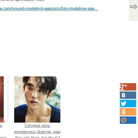
⇨
a.com/novosti-modelnyh-agentstv/foto-modelnoe-age...
м
Сегодня день
интересных фактов, нам
ого
Джу хёк Nam Joo Hyuk?