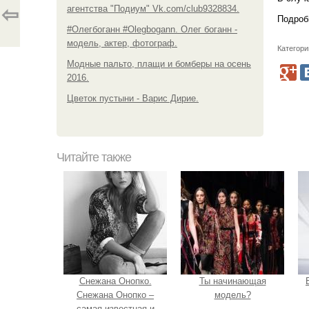
агентства "Подиум" Vk.com/club9328834.
⇦
Подроб
#Олегбоганн #Olegbogann. Олег боганн -
модель, актер, фотограф.
Категори
Модные пальто, плащи и бомберы на осень
2016.
Цветок пустыни - Варис Дирие.
Читайте также
Снежана Онопко.
Ты начинающая
Снежана Онопко –
модель?
самая известная и