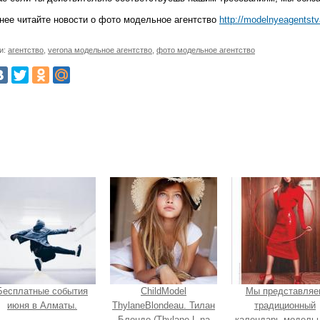
нее читайте новости о фото модельное агентство
http://modelnyeagentstv
и:
агентство
,
verona модельное агентство
,
фото модельное агентство
Бесплатные события
ChildModel
Мы представляе
июня в Алматы.
ThylaneBlondeau. Тилан
традиционный
Блондо (Thylane L na
календарь модельн