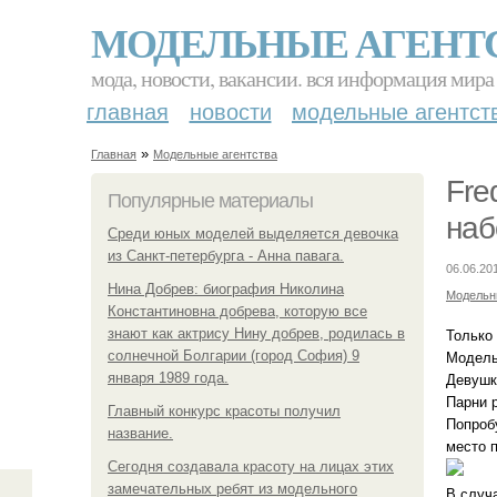
МОДЕЛЬНЫЕ АГЕНТ
мода, новости, вакансии. вся информация мира
главная
новости
модельные агентст
»
Главная
Модельные агентства
Fre
Популярные материалы
наб
Среди юных моделей выделяется девочка
из Санкт-петербурга - Анна павага.
06.06.20
Нина Добрев: биография Николина
Модельн
Константиновна добрева, которую все
знают как актрису Нину добрев, родилась в
Только
солнечной Болгарии (город София) 9
Модель
января 1989 года.
Девушк
Парни р
Главный конкурс красоты получил
Попроб
название.
место 
Сегодня создавала красоту на лицах этих
замечательных ребят из модельного
В случ