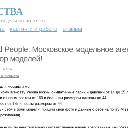
СТВА
 модельных агентств
ва
кастинги и работа
отзывы
d People. Московское модельное аге
ор моделей!
15 в 16:43
ые агентства
 для москвы и мо.
ному агенству Verona нужны симпатичные парни и девушки от 14 до 25 л
и с новым ростом от 160 и большим размером одежды до 44.
ост от 175 и новым размером от 44.
уй себя в роли модели, пришли свои фото и данные о себе на почту Mis
проживания).
ае если ты действительно соответствуешь нашим требованиям, мы обяза