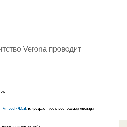
нтство Verona проводит
ет.
s.
Vmodel@Mail
. ru (возраст, рост, вес, размер одежды,
тельно пригласим тебя.