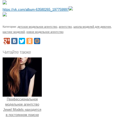
https://vk.com/album-63580265_197759997
Категории:
детское модельное агентство
,
агентство
,
школа моделей для девочек
,
кастинг моделей
,
новое модельное агентство
Читайте также
Профессиональное
модельное агентство
Jewel Models находится
в постоянном поиске