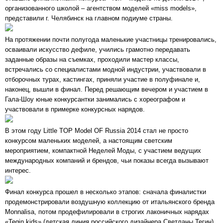
организованного школой – агентством моделей «miss models»,
представили г. Челябинск на главном подиуме страны.
На протяжении почти полугода маленькие участницы тренировались,
осваивали искусство дефиле, учились грамотно передавать
заданные образы на съемках, проходили мастер классы,
встречались со специалистами модной индустрии, участвовали в
отборочных турах, кастингах, приняли участие в полуфинале и,
наконец, вышли в финал. Перед решающим вечером и участием в
Гала-Шоу юные конкурсантки занимались с хореографом и
участвовали в примерке конкурсных нарядов.
В этом году Little TOP Model OF Russia 2014 стал не просто
конкурсом маленьких моделей, а настоящим светским
мероприятием, компактной Неделей Моды, с участием ведущих
международных компаний и брендов, чьи показы всегда вызывают
интерес.
Финал конкурса прошел в несколько этапов: сначала финалистки
продемонстрировали воздушную коллекцию от итальянского бренда
Monnalisa, потом продефилировали в строгих лаконичных нарядах
«Tegin kids» (детская линия российского дизайнера Светланы Тегин) ,