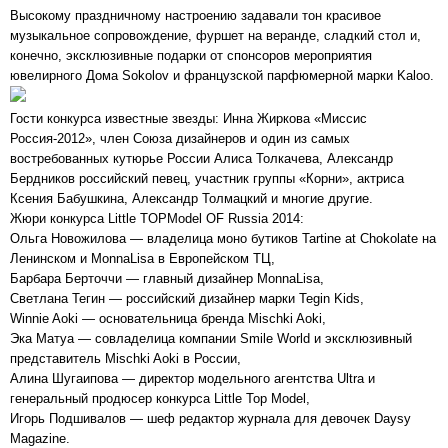
Высокому праздничному настроению задавали тон красивое
музыкальное сопровождение, фуршет на веранде, сладкий стол и,
конечно, эксклюзивные подарки от спонсоров мероприятия
ювелирного Дома Sokolov и французской парфюмерной марки Kaloo.
Гости конкурса известные звезды: Инна Жиркова «Миссис
Россия-2012», член Союза дизайнеров и один из самых
востребованных кутюрье России Алиса Толкачева, Александр
Бердников российский певец, участник группы «Корни», актриса
Ксения Бабушкина, Александр Толмацкий и многие другие.
Жюри конкурса Little TOPModel OF Russia 2014:
Ольга Новожилова — владелица моно бутиков Tartine at Chokolate на
Ленинском и MonnaLisa в Европейском ТЦ,
Барбара Берточчи — главный дизайнер MonnaLisa,
Светлана Тегин — российский дизайнер марки Tegin Kids,
Winnie Aoki — основательница бренда Mischki Aoki,
Эка Матуа — совладелица компании Smile World и эксклюзивный
представитель Mischki Aoki в России,
Алина Шугаипова — директор модельного агентства Ultra и
генеральный продюсер конкурса Little Top Model,
Игорь Подшивалов — шеф редактор журнала для девочек Daysy
Magazine.