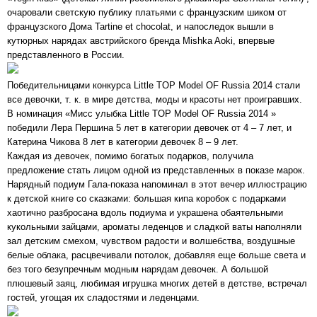
очаровали светскую публику платьями с французским шиком от
французского Дома Tartine et chocolat, и напоследок вышли в
кутюрных нарядах австрийского бренда Mishka Aoki, впервые
представленного в России.
Победительницами конкурса Little TOP Model OF Russia 2014 стали
все девочки, т. к. в мире детства, моды и красоты нет проигравших.
В номинация «Мисс улыбка Little TOP Model OF Russia 2014 »
победили Лера Першина 5 лет в категории девочек от 4 – 7 лет, и
Катерина Чикова 8 лет в категории девочек 8 – 9 лет.
Каждая из девочек, помимо богатых подарков, получила
предложение стать лицом одной из представленных в показе марок.
Нарядный подиум Гала-показа напоминал в этот вечер иллюстрацию
к детской книге со сказками: большая кипа коробок с подарками
хаотично разбросана вдоль подиума и украшена обаятельными
кукольными зайцами, ароматы леденцов и сладкой ваты наполняли
зал детским смехом, чувством радости и волшебства, воздушные
белые облака, расцвечивали потолок, добавляя еще больше света и
без того безупречным модным нарядам девочек. А большой
плюшевый заяц, любимая игрушка многих детей в детстве, встречал
гостей, угощая их сладостями и леденцами.