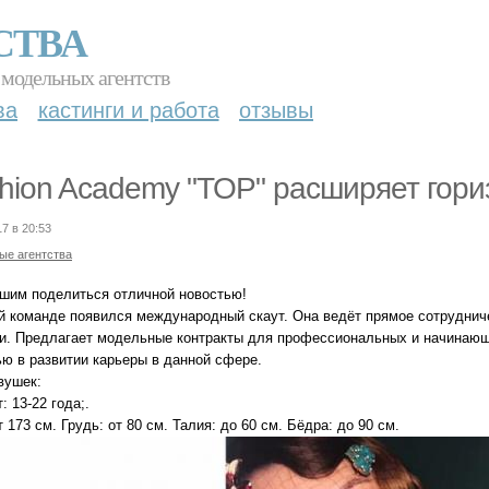
СТВА
 модельных агентств
ва
кастинги и работа
отзывы
hion Academy "TOP" расширяет гори
17 в 20:53
ые агентства
шим поделиться отличной новостью!
й команде появился международный скаут. Она ведёт прямое сотрудниче
и. Предлагает модельные контракты для профессиональных и начинающи
ю в развитии карьеры в данной сфере.
вушек:
: 13-22 года;.
т 173 см. Грудь: от 80 см. Талия: до 60 см. Бёдра: до 90 см.