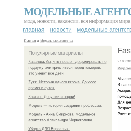
МОДЕЛЬНЫЕ АГЕНТ
мода, новости, вакансии. вся информация мира
главная
новости
модельные агентст
»
Главная
Модельные агентства
Fas
Популярные материалы
Казалось бы, что проще - дефилировать по
27.08.20
подиуму или кривляться перед камерой,
Модельн
это умеют все дети.
Мы спе
Zyzz. История одного игрока. Доброго
В наше
времени суток.
Америк
помощь
Кастинг. Девушки и парни!
Для де
Модель — история создания профессии.
Возраст
Рост: о
Модель - Анна Смирнова. модельное
агентство Александра Черноголова.
Уборка ДЛЯ Взрослых.