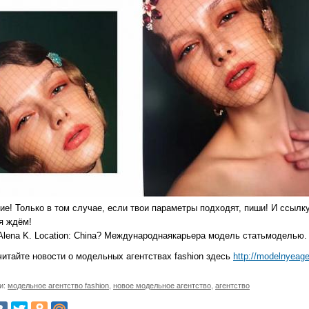
е! Только в том случае, если твои параметры подходят, пиши! И ссылку
я ждём!
 Alena K. Location: China? Международнаякарьера модель статьмоделью.
читайте новости о модельных агентствах fashion здесь
http://modelnyeag
и:
модельное агентство fashion
,
новое модельное агентство
,
агентство