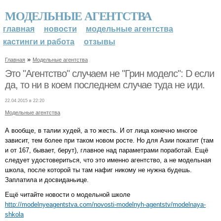
МОДЕЛЬНЫЕ АГЕНТСТВА
главная
новости
модельные агентства
кастинги и работа
отзывы
»
Главная
Модельные агентства
Это "Агентство" случаем не "Грин моделс": D если
да, то ни в коем последнем случае туда не иди.
22.04.2015 в 22:20
Модельные агентства
А вообще, в талии худей, а то жесть. И от лица конечно многое
зависит, тем более при таком новом росте. Но для Азии покатит (там
и от 167, бывает, берут), главное над параметрами поработай. Ещё
следует удостовериться, что это именно агентство, а не модельная
школа, после которой ты там нафиг никому не нужна будешь.
Заплатила и досвиданьице.
Ещё читайте новости о модельной школе
http://modelnyeagentstva.com/novosti-modelnyh-agentstv/modelnaya-
shkola