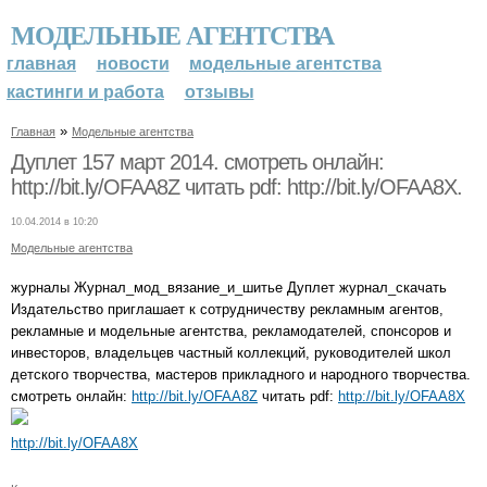
МОДЕЛЬНЫЕ АГЕНТСТВА
главная
новости
модельные агентства
кастинги и работа
отзывы
»
Главная
Модельные агентства
Дуплет 157 март 2014. смотреть онлайн:
http://bit.ly/OFAA8Z читать pdf: http://bit.ly/OFAA8X.
10.04.2014 в 10:20
Модельные агентства
журналы Журнал_мод_вязание_и_шитье Дуплет журнал_скачать
Издательство приглашает к сотрудничеству рекламным агентов,
рекламные и модельные агентства, рекламодателей, спонсоров и
инвесторов, владельцев частный коллекций, руководителей школ
детского творчества, мастеров прикладного и народного творчества.
смотреть онлайн:
http://bit.ly/OFAA8Z
читать pdf:
http://bit.ly/OFAA8X
http://bit.ly/OFAA8X