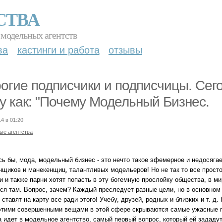
СТВА
 модельных агентств
ва
кастинги и работа
отзывы
огие подписчики и подписчицы. Сег
у как: "Почему Модельный Бизнес.
14 в 01:20
ые агентства
сь бы, мода, модельный бизнес - это нечто такое эфемерное и недосяг
нщиков и манекенщиц, талантливых модельеров! Но не так то все просто
и и также парни хотят попасть в эту богемную прослойку общества, в м
ся там. Вопрос, зачем? Каждый преследует разные цели, но в основном 
 ставят на карту все ради этого! Учебу, друзей, родных и близких и т. д
этими совершенными вещами в этой сфере скрываются самые ужасные по
 идет в модельное агентство, самый первый вопрос, который ей зададут: