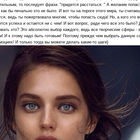
тельным, то последует фраза: "придется расстаться. " А желание попас
 как бы печально это не было. И вот ты на пороге этого мира, ты считае
ся, ведь ты пожертвовала многим, чтобы попасть сюда! Но, а кого это в
тся успеха и остается ни с чем! И вот вопрос, ради чего все это было? Д
овать это? Это абсолютно выбор каждого, ведь все творческие сферы - 
ем! И к этому надо быть готовым! Поэтому прежде чем выбрать данную сф
моциях! И только тогда вы можете делать какие-то шаги)