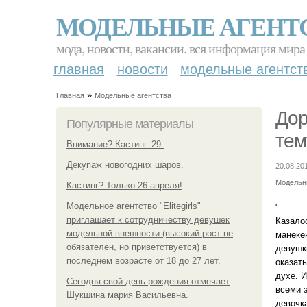
МОДЕЛЬНЫЕ АГЕНТ
мода, новости, вакансии. вся информация мира
главная
новости
модельные агентст
»
Главная
Модельные агентства
Дор
Популярные материалы
тем
Внимание? Кастинг. 29.
Декупаж новогодних шаров.
20.08.20
Модельн
Кастинг? Только 26 апреля!
Модельное агентство "Elitegirls"
"
приглашает к сотрудничеству девушек
Казало
модельной внешности (высокий рост не
манеке
обязателен, но приветствуется) в
девушк
последнем возрасте от 18 до 27 лет.
оказать
духе. И
Сегодня свой день рождения отмечает
всеми 
Шукшина мария Васильевна.
девочка