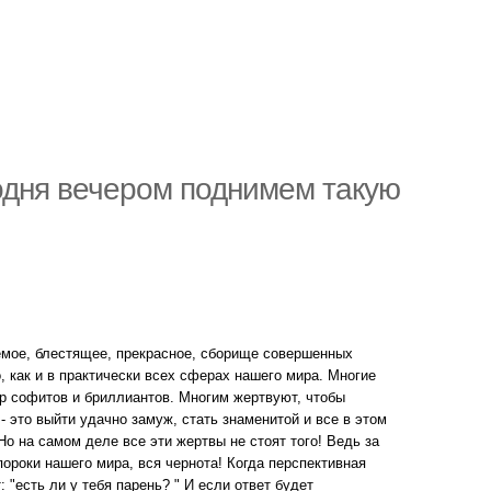
одня вечером поднимем такую
аемое, блестящее, прекрасное, сборище совершенных
, как и в практически всех сферах нашего мира. Многие
ир софитов и бриллиантов. Многим жертвуют, чтобы
- это выйти удачно замуж, стать знаменитой и все в этом
. Но на самом деле все эти жертвы не стоят того! Ведь за
роки нашего мира, вся чернота! Когда перспективная
 "есть ли у тебя парень? " И если ответ будет