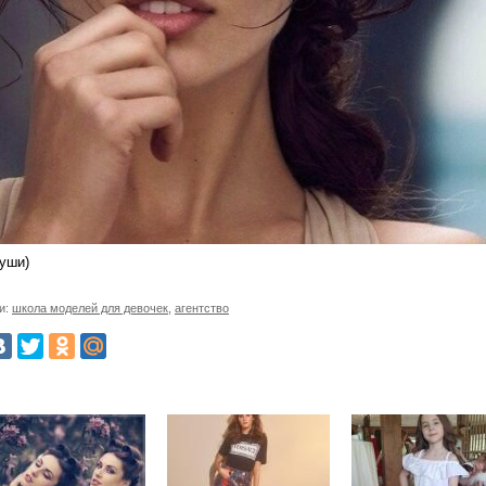
Души)
и:
школа моделей для девочек
,
агентство