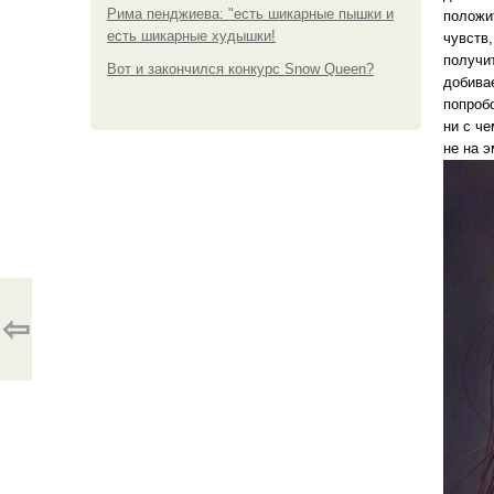
Рима пенджиева: "есть шикарные пышки и
положи
есть шикарные худышки!
чувств,
получит
Вот и закончился конкурс Snow Queen?
добивае
попроб
ни с ч
не на э
⇦