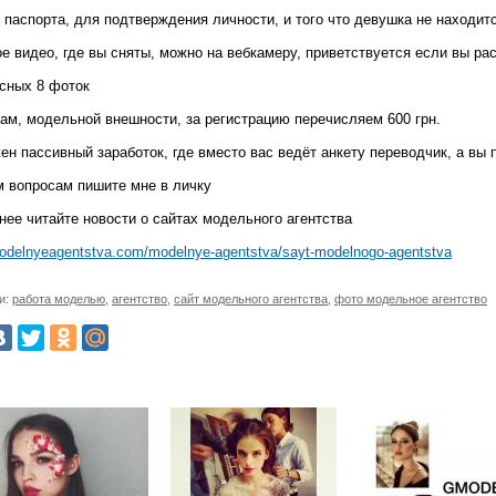
 паспорта, для подтверждения личности, и того что девушка не находитс
е видео, где вы сняты, можно на вебкамеру, приветствуется если вы ра
ссных 8 фоток
ам, модельной внешности, за регистрацию перечисляем 600 грн.
ен пассивный заработок, где вместо вас ведёт анкету переводчик, а вы 
м вопросам пишите мне в личку
нее читайте новости о сайтах модельного агентства
modelnyeagentstva.com/modelnye-agentstva/sayt-modelnogo-agentstva
и:
работа моделью
,
агентство
,
сайт модельного агентства
,
фото модельное агентство