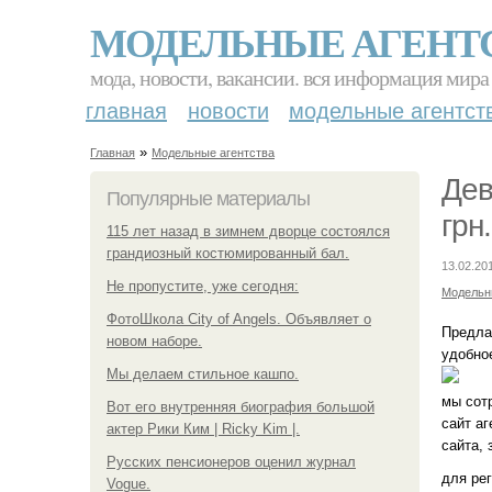
МОДЕЛЬНЫЕ АГЕНТ
мода, новости, вакансии. вся информация мира
главная
новости
модельные агентст
»
Главная
Модельные агентства
Дев
Популярные материалы
грн.
115 лет назад в зимнем дворце состоялся
грандиозный костюмированный бал.
13.02.20
Не пропустите, уже сегодня:
Модельн
ФотоШкола City of Angels. Объявляет о
Предла
новом наборе.
удобное
Мы делаем стильное кашпо.
мы сот
Вот его внутренняя биография большой
сайт аг
актер Рики Ким | Ricky Kim |.
сайта, 
Русских пенсионеров оценил журнал
для ре
Vogue.