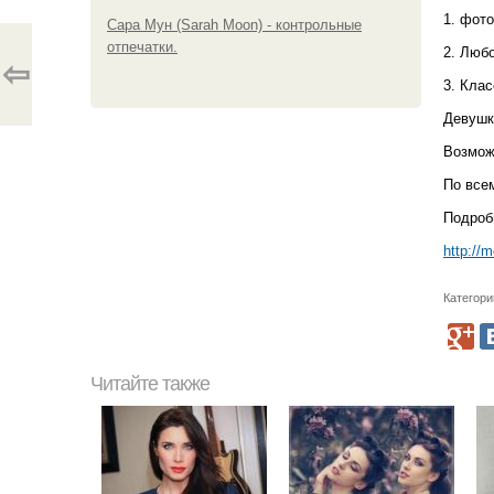
1. фото
Сара Мун (Sarah Moon) - контрольные
отпечатки.
2. Любо
⇦
3. Кла
Девушк
Возмож
По все
Подроб
http://
Категори
Читайте также