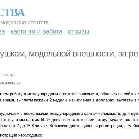
СТВА
 модельных агентств
ва
кастинги и работа
отзывы
ушкам, модельной внешности, за р
15 в 01:43
ые агентства
гаем работу в международном агентстве знакомств, общаясь на сайтах 
 время, выплаты каждые 2 недели. начисления в долларах. выплаты в гр
рудничаем с несколькими международными сайтами знакомств, для мужч
ентству, а мы платим 50 % девушкам, с которыми сотрудничаем. оплата за
за чат от 7 до 15 $ за час. Возможна дистанционная регистрация, семей
гистрации необходимо: