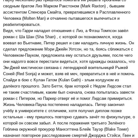
сводным братом Лиз Марком Ракстоном (Mark Raxton) , бывшим
ассистентом Спенсера Смайта, превратившимся в Расплавленного
Человека (Molten Man) и отчаянно пытавшегося вылечиться и
реабилитироваться.
Видя, что Гарри наладил отношения с Лиз, а Флэш Томпсон завёл
роман с Ша Шан (Sha Shan) , с которой он познакомился, когда
воевал во Вьетнаме, Питер решил и сам наладить личную жизнь. Он
сделал предложение Мэри Джейн Уотсон, но та, боясь сближаться с
Человеком-Пауком, предложила ему остаться друзьями, после чего
они надолго вовсе перестали видеться, хотя однажды оказалось, что
Эм-Джей мистически связана с легендарной воительницей Рыжей
Соней (Red Sonja) и может, взяв её меч, превратиться в неё и помочь
Спайди в бою с Кулан Гатом (Kulan Gath) - злым колдуном из
далёкого прошлого. Зато Бетти, брак которой с Недом Лидсом стал
не таким счастливым, каким был сначала, снова попыталась завести
роман с Питером, но Паркер отверг её и помог Лидсам примириться.
Жизнь Человека-Паука постепенно наладилась. Питер закончил
учёбу в университете с отличием, хотя получил диплом позже
остальных - ему пришлось повторно сдавать зачёт по физкультуре, о
которой он совсем забыл. А после поражения третьего Зелёного
Гоблина окружной прокурор Манхэттена Блейк Тауэр (Blake Tower)
назначил повторное расследование смертей Джорджа Стэйси, Гвен и