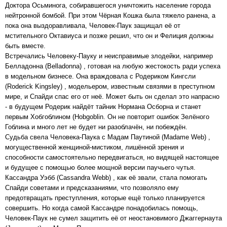
Доктора Осьминога, собиравшегося уничтожить население города
нейтронной бомбой. При этом Чёрная Кошка была тяжело ранена, а
пока она выздоравливала, Человек-Паук защищал её от
мстительного Октавиуса и позже решил, что он и Фелиция должны
быть вместе.
Встречались Человеку-Пауку и неисправимые злодейки, например
Белладонна (Belladonna) , готовая на любую жестокость ради успеха
в модельном бизнесе. Она враждовала с Родериком Кингсли
(Roderick Kingsley) , модельером, известным связями в преступном
мире, и Спайди спас его от неё. Может быть он сделал это напрасно
- в будущем Родерик найдёт тайник Нормана Осборна и станет
первым Хобгоблином (Hobgoblin. Он не повторит ошибок Зелёного
Гоблина и много лет не будет ни разоблачён, ни побеждён.
Судьба свела Человека-Паука с Мадам Паутиной (Madame Web) ,
могущественной женщиной-мистиком, лишённой зрения и
способности самостоятельно передвигаться, но видящей настоящее
и будущее с помощью более мощной версии паучьего чутья.
Кассандра Уэбб (Cassandra Webb) , как её звали, стала помогать
Спайди советами и предсказаниями, что позволяло ему
предотвращать преступления, которые ещё только планируется
совершить. Но когда самой Кассандре понадобилась помощь,
Человек-Паук не сумел защитить её от неостановимого Джаггернаута