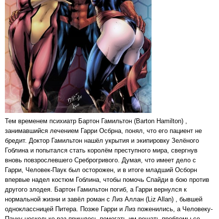
Тем временем психиатр Бартон Гамильтон (Barton Hamilton) ,
занимавшийся лечением Гарри Осбрна, понял, что его пациент не
бредит. Доктор Гамильтон нашёл укрытия и экипировку Зелёного
Гоблина и попытался стать королём преступного мира, свергнув
вновь повзрослевшего Среброгривого. Думая, что имеет дело с
Гарри, Человек-Паук был осторожен, и в итоге младший Осборн
впервые надел костюм Гоблина, чтобы помочь Спайди в бою против
другого злодея. Бартон Гамильтон погиб, а Гарри вернулся к
нормальной жизни и завёл роман с Лиз Аллан (Liz Allan) , бывшей
одноклассницей Питера. Позже Гарри и Лиз поженились, а Человеку-
Пауку несколько раз пришлось помогать им решать проблемы со