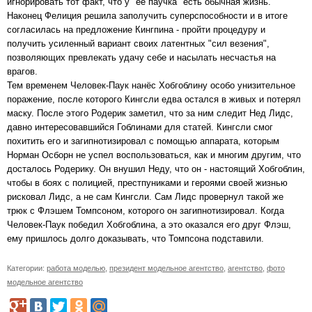
игнорировать тот факт, что у "её паучка" есть обычная жизнь.
Наконец Фелиция решила заполучить суперспособности и в итоге
согласилась на предложение Кингпина - пройти процедуру и
получить усиленный вариант своих латентных "сил везения",
позволяющих превлекать удачу себе и насылать несчастья на
врагов.
Тем временем Человек-Паук нанёс Хобгоблину особо унизительное
поражение, после которого Кингсли едва остался в живых и потерял
маску. После этого Родерик заметил, что за ним следит Нед Лидс,
давно интересовавшийся Гоблинами для статей. Кингсли смог
похитить его и загипнотизировал с помощью аппарата, которым
Норман Осборн не успел воспользоваться, как и многим другим, что
досталось Родерику. Он внушил Неду, что он - настоящий Хобгоблин,
чтобы в боях с полицией, престпуниками и героями своей жизнью
рисковал Лидс, а не сам Кингсли. Сам Лидс провернул такой же
трюк с Флэшем Томпсоном, которого он загипнотизировал. Когда
Человек-Паук победил Хобгоблина, а это оказался его друг Флэш,
ему пришлось долго доказывать, что Томпсона подставили.
Категории:
работа моделью
,
президент модельное агентство
,
агентство
,
фото
модельное агентство