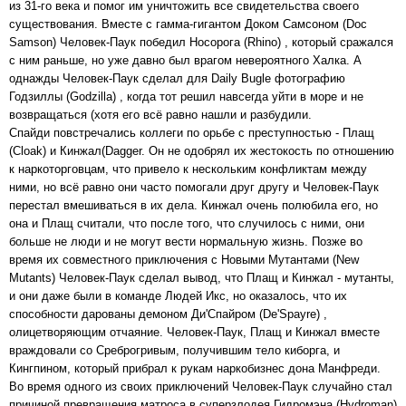
из 31-го века и помог им уничтожить все свидетельства своего
существования. Вместе с гамма-гигантом Доком Самсоном (Doc
Samson) Человек-Паук победил Носорога (Rhino) , который сражался
с ним раньше, но уже давно был врагом невероятного Халка. А
однажды Человек-Паук сделал для Daily Bugle фотографию
Годзиллы (Godzilla) , когда тот решил навсегда уйти в море и не
возвращаться (хотя его всё равно нашли и разбудили.
Спайди повстречались коллеги по орьбе с преступностью - Плащ
(Cloak) и Кинжал(Dagger. Он не одобрял их жестокость по отношению
к наркоторговцам, что привело к нескольким конфликтам между
ними, но всё равно они часто помогали друг другу и Человек-Паук
перестал вмешиваться в их дела. Кинжал очень полюбила его, но
она и Плащ считали, что после того, что случилось с ними, они
больше не люди и не могут вести нормальную жизнь. Позже во
время их совместного приключения с Новыми Мутантами (New
Mutants) Человек-Паук сделал вывод, что Плащ и Кинжал - мутанты,
и они даже были в команде Людей Икс, но оказалось, что их
способности дарованы демоном Ди'Спайром (De'Spayre) ,
олицетворяющим отчаяние. Человек-Паук, Плащ и Кинжал вместе
враждовали со Среброгривым, получившим тело киборга, и
Кингпином, который прибрал к рукам наркобизнес дона Манфреди.
Во время одного из своих приключений Человек-Паук случайно стал
причиной превращения матроса в суперзлодея Гидромэна (Hydroman)