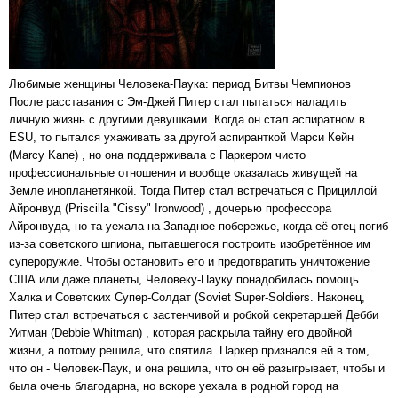
Любимые женщины Человека-Паука: период Битвы Чемпионов
После расставания с Эм-Джей Питер стал пытаться наладить
личную жизнь с другими девушками. Когда он стал аспиратном в
ESU, то пытался ухаживать за другой аспиранткой Марси Кейн
(Marcy Kane) , но она поддерживала с Паркером чисто
профессиональные отношения и вообще оказалась живущей на
Земле инопланетянкой. Тогда Питер стал встречаться с Прициллой
Айронвуд (Priscilla "Cissy" Ironwood) , дочерью профессора
Айронвуда, но та уехала на Западное побережье, когда её отец погиб
из-за советского шпиона, пытавшегося построить изобретённое им
супероружие. Чтобы остановить его и предотвратить уничтожение
США или даже планеты, Человеку-Пауку понадобилась помощь
Халка и Советских Супер-Солдат (Soviet Super-Soldiers. Наконец,
Питер стал встречаться с застенчивой и робкой секретаршей Дебби
Уитман (Debbie Whitman) , которая раскрыла тайну его двойной
жизни, а потому решила, что спятила. Паркер признался ей в том,
что он - Человек-Паук, и она решила, что он её разыгрывает, чтобы и
была очень благодарна, но вскоре уехала в родной город на