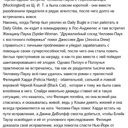
(Mockingbird) из Щ. И. Т. а была совсем короткой - они вместе
разоблачили предателя в рядах агентства, после чего долго не
встречались вовсе.
Наконец, когда Питер был уволен из Daily Bugle и стал работать в
Daily Globe, он ездит в командировку в Лос-Анджелес и там встретил
Женщину-Паука (Spider-Woman. "Дружелюбный сосед Человек-Паук
с восточного побережья" помог Джессике Дрю (Jessica Drew)
справиться с личными проблемами и убедил зарабатывать с
помощью своих суперспособностей, после чего она стала ловить
беглых преступников за награду, и как-то раз вместе с ней победил
шантажировавшего её злодея. Однако Ползун и Ползунья
практически не встречались, так как их разделяли тысячи миль.
Человеку-Пауку всё-таки удалось завести роман с прелестной
Фелицией Харди (Felicia Hardy) - обаятельной, сильной и ловкой
воровкой Чёрной Кошкой (Black Cat) , которая к тому же была сама
влюблена в него. Спайди невольно дважды ставил её в такую
ситуацию, что казалось, что Фелиция погибла, но она всякий раз
спасалась и оказывалась живой, ведь у Кошки девять жизней и она
всегда приземляется на ноги. Человек-Паук помог Харди встать на
пути исправления, а Джина ДеВолфф смогла добиться, чтобы Блейк
Тауэр освободил и её от уголовного преследования. Фелиция
доказала своё исправление, когда помогла спасти Нью-Йорк от