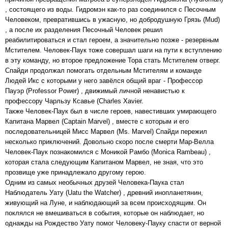
, состоящего из воды. Гидромэн как-то раз соединился с Песочным
Человеком, превратившись в ужасную, но добродушную Грязь (Mud)
, а после их разделения Песочный Человек решил
реабилитироваться и стал героем, а значительно позже - резервным
Мстителем. Человек-Паук тоже совершал шаги на пути к вступлению
в эту команду, но второе предложение Тора стать Мстителем отверг.
Спайди продолжал помогать отдельным Мстителям и команде
Людей Икс с которыми у него завёлся общий враг - Профессор
Пауэр (Professor Power) , движимый личной ненавистью к
профессору Чарльзу Ксавье (Charles Xavier.
Также Человек-Паук был в числе героев, навестивших умирающего
Капитана Марвел (Captain Marvel) , вместе с которым и его
последовательницей Мисс Марвел (Ms. Marvel) Спайди пережил
несколько приключений. Довольно скоро после смерти Мар-Велла
Человек-Паук познакомился с Моникой Рамбо (Monica Rambeau) ,
которая стала следующим Капитаном Марвел, не зная, что это
прозвище уже принадлежало другому герою.
Одним из самых необычных друзей Человека-Паука стал
Наблюдатель Уату (Uatu the Watcher) , древний инопланетянин,
живующий на Луне, и наблюдающий за всем происходящим. Он
поклялся не вмешиваться в события, которые он наблюдает, но
однажды на Рождество Уату помог Человеку-Пауку спасти от верной