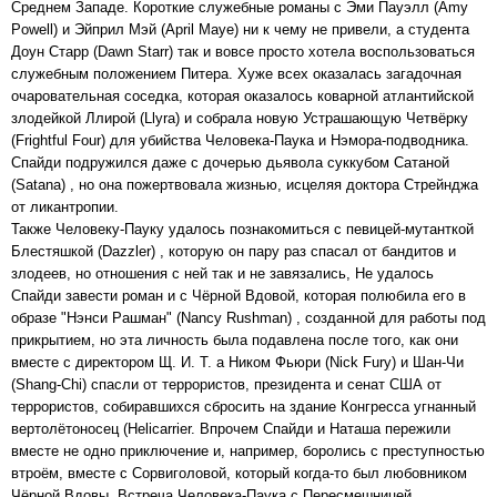
Среднем Западе. Короткие служебные романы с Эми Пауэлл (Amy
Powell) и Эйприл Мэй (April Maye) ни к чему не привели, а студента
Доун Старр (Dawn Starr) так и вовсе просто хотела воспользоваться
служебным положением Питера. Хуже всех оказалась загадочная
очаровательная соседка, которая оказалось коварной атлантийской
злодейкой Ллирой (Llyra) и собрала новую Устрашающую Четвёрку
(Frightful Four) для убийства Человека-Паука и Нэмора-подводника.
Спайди подружился даже с дочерью дьявола суккубом Сатаной
(Satana) , но она пожертвовала жизнью, исцеляя доктора Стрейнджа
от ликантропии.
Также Человеку-Пауку удалось познакомиться с певицей-мутанткой
Блестяшкой (Dazzler) , которую он пару раз спасал от бандитов и
злодеев, но отношения с ней так и не завязались, Не удалось
Спайди завести роман и с Чёрной Вдовой, которая полюбила его в
образе "Нэнси Рашман" (Nancy Rushman) , созданной для работы под
прикрытием, но эта личность была подавлена после того, как они
вместе с директором Щ. И. Т. а Ником Фьюри (Nick Fury) и Шан-Чи
(Shang-Chi) спасли от террористов, президента и сенат США от
террористов, собиравшихся сбросить на здание Конгресса угнанный
вертолётоносец (Helicarrier. Впрочем Спайди и Наташа пережили
вместе не одно приключение и, например, боролись с преступностью
втроём, вместе с Сорвиголовой, который когда-то был любовником
Чёрной Вдовы. Встреча Человека-Паука с Пересмешницей