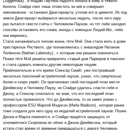
(Juggernaut) , и Мадам Паутина надолго попала в кому и тяжело
болела. Спайди смог лишь отомстить за неё и совершил
невозможное - остановил Джаггернаута, утопив его в цементе. Из под
земли Джаггернаут выбирался несколько недель, после чего пару
раз пытался свести счёты с Человеком-Пауком, но тот либо находил
способы остановить его снова, иногда с помощью Людей-Икс, либо
они мирились.
Стала налаживаться личная жизнь тёти Мэй. Она стала жить в доме
престарелых Рествелл, где познакомилась с инвалидом Натаном
Любенски (Nathan Lubensky) , с которым они решили пожениться.
Позже тётя Мэй решила превратить старый дом Паркеров в пансион
и стала сдавать комнаты другим немолодым людям.
Приблизительно в это время Спенсер Смайт, уже построивший
несколько поколений истребителей пауков, узнал, что смертельно
болен и скоро умрёт. Он орагнизовал свой последний план мести
Джеймсону и Человеку-Пауку, но Спайди удалось спасти себя и
Джону, а Спенсер скончался, не зная, что его последний план
полностью провалился. Что до Джеймсона, то он завёл роман с
профессором ESU Марлой Мэдисон (Marla Madison) , которая ранее
тоже создала для него одну из моделей истребителей пауков. Позже
Джона и Марла поженятся, и Спайди придётся защищать от
злопамятного Скорпиона их обоих и Джона Джеймсона, который
кстати стал время от времени превращаться с дикого Человека-