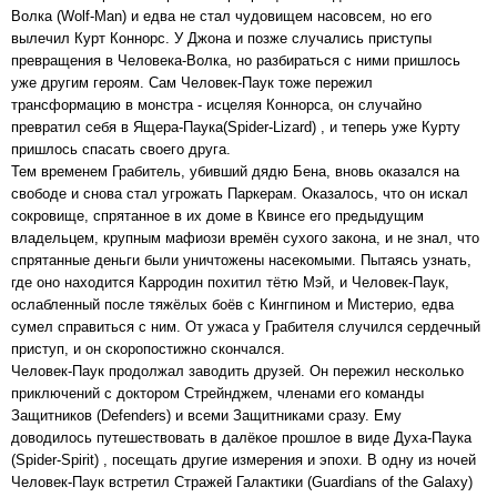
Волка (Wolf-Man) и едва не стал чудовищем насовсем, но его
вылечил Курт Коннорс. У Джона и позже случались приступы
превращения в Человека-Волка, но разбираться с ними пришлось
уже другим героям. Сам Человек-Паук тоже пережил
трансформацию в монстра - исцеляя Коннорса, он случайно
превратил себя в Ящера-Паука(Spider-Lizard) , и теперь уже Курту
пришлось спасать своего друга.
Тем временем Грабитель, убивший дядю Бена, вновь оказался на
свободе и снова стал угрожать Паркерам. Оказалось, что он искал
сокровище, спрятанное в их доме в Квинсе его предыдущим
владельцем, крупным мафиози времён сухого закона, и не знал, что
спрятанные деньги были уничтожены насекомыми. Пытаясь узнать,
где оно находится Карродин похитил тётю Мэй, и Человек-Паук,
ослабленный после тяжёлых боёв с Кингпином и Мистерио, едва
сумел справиться с ним. От ужаса у Грабителя случился сердечный
приступ, и он скоропостижно скончался.
Человек-Паук продолжал заводить друзей. Он пережил несколько
приключений с доктором Стрейнджем, членами его команды
Защитников (Defenders) и всеми Защитниками сразу. Ему
доводилось путешествовать в далёкое прошлое в виде Духа-Паука
(Spider-Spirit) , посещать другие измерения и эпохи. В одну из ночей
Человек-Паук встретил Стражей Галактики (Guardians of the Galaxy)