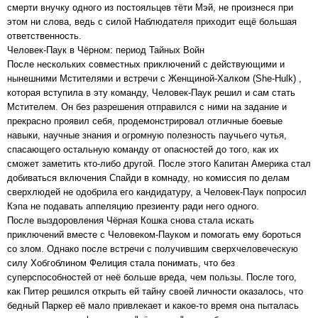
смерти внучку одного из постояльцев тёти Мэй, не произнеся при
этом ни слова, ведь с силой Наблюдателя приходит ещё большая
ответственность.
Человек-Паук в Чёрном: период Тайных Войн
После нескольких совместных приключений с действующими и
нынешними Мстителями и встречи с Женщиной-Халком (She-Hulk) ,
которая вступила в эту команду, Человек-Паук решил и сам стать
Мстителем. Он без разрешения отправился с ними на задание и
прекрасно проявил себя, продемонстрировал отличные боевые
навыки, научные знания и огромную полезность паучьего чутья,
спасающего остальную команду от опасностей до того, как их
сможет заметить кто-либо другой. После этого Капитан Америка стал
добиваться включения Спайди в комнаду, но комиссия по делам
сверхлюдей не одобрила его кандидатуру, а Человек-Паук попросил
Кэпа не подавать аппеляцию презиенту ради него одного.
После выздоровления Чёрная Кошка снова стала искать
приключений вместе с Человеком-Пауком и помогать ему бороться
со злом. Однако после встречи с получившим сверхчеловеческую
силу Хобгоблином Фелиция стала понимать, что без
суперспособностей от неё больше вреда, чем пользы. После того,
как Питер решился открыть ей тайну своей личности оказалось, что
бедный Паркер её мало привлекает и какое-то время она пыталась