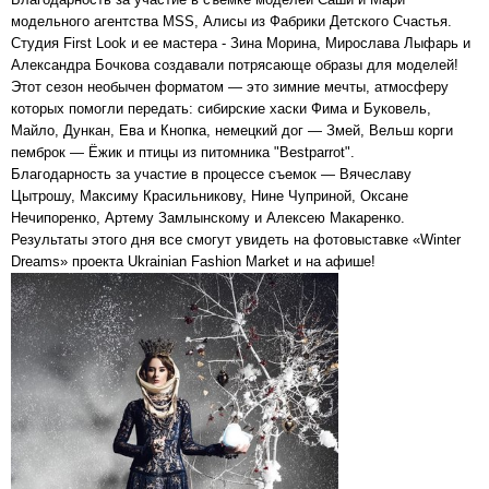
модельного агентства MSS, Алисы из Фабрики Детского Счастья.
Студия First Look и ее мастера - Зина Морина, Мирослава Лыфарь и
Александра Бочкова создавали потрясающе образы для моделей!
Этот сезон необычен форматом — это зимние мечты, атмосферу
которых помогли передать: сибирские хаски Фима и Буковель,
Майло, Дункан, Ева и Кнопка, немецкий дог — Змей, Вельш корги
пемброк — Ёжик и птицы из питомника "Bestparrot".
Благодарность за участие в процессе съемок — Вячеславу
Цытрошу, Максиму Красильникову, Нине Чуприной, Оксане
Нечипоренко, Артему Замлынскому и Алексею Макаренко.
Результаты этого дня все смогут увидеть на фотовыставке «Winter
Dreams» проекта Ukrainian Fashion Market и на афише!