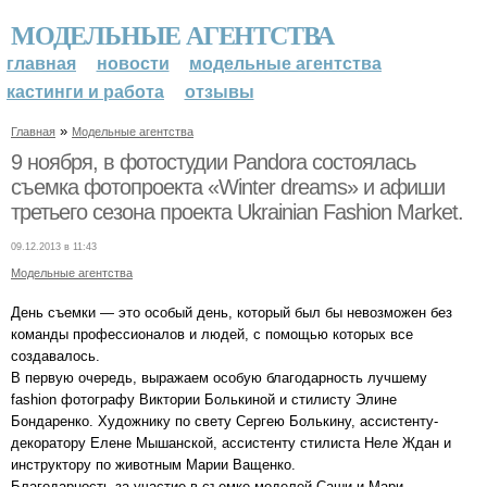
МОДЕЛЬНЫЕ АГЕНТСТВА
главная
новости
модельные агентства
кастинги и работа
отзывы
»
Главная
Модельные агентства
9 ноября, в фотостудии Pandora состоялась
съемка фотопроекта «Winter dreams» и афиши
третьего сезона проекта Ukrainian Fashion Market.
09.12.2013 в 11:43
Модельные агентства
День съемки — это особый день, который был бы невозможен без
команды профессионалов и людей, с помощью которых все
создавалось.
В первую очередь, выражаем особую благодарность лучшему
fashion фотографу Виктории Болькиной и стилисту Элине
Бондаренко. Художнику по свету Сергею Болькину, ассистенту-
декоратору Елене Мышанской, ассистенту стилиста Неле Ждан и
инструктору по животным Марии Ващенко.
Благодарность за участие в съемке моделей Саши и Мари