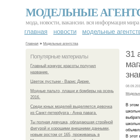
МОДЕЛЬНЫЕ АГЕНТ
мода, новости, вакансии. вся информация мира
главная
новости
модельные агентст
»
Главная
Модельные агентства
31 
Популярные материалы
маг
Главный конкурс красоты получил
название.
зна
Цветок пустыни - Варис Дирие.
08.09.20
Модные пальто, плащи и бомберы на осень
Модельн
2016.
В этом
Среди юных моделей выделяется девочка
школьн
из Санкт-петербурга - Анна павага.
выбрат
Ты полная девушка, обладающая стройной
школьн
фигурой и хорошими внешними данными,
объявл
новым ростом от 165, проживаешь в
В этот