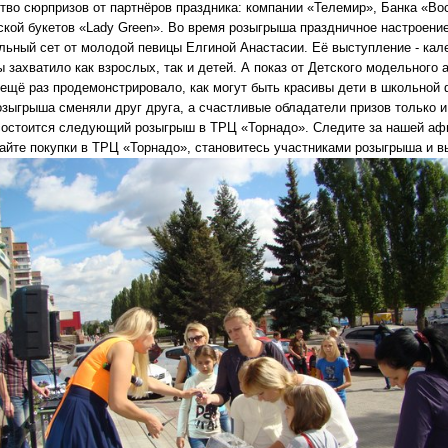
тво сюрпризов от партнёров праздника: компании «Телемир», Банка «Вос
ской букетов «Lady Green». Во время розыгрыша праздничное настроение
льный сет от молодой певицы Елгиной Анастасии. Её выступление - кал
ы захватило как взрослых, так и детей. А показ от Детского модельног
ещё раз продемонстрировало, как могут быть красивы дети в школьной
озыгрыша сменяли друг друга, а счастливые обладатели призов только 
состоится следующий розыгрыш в ТРЦ «Торнадо». Следите за нашей аф
айте покупки в ТРЦ «Торнадо», становитесь участниками розыгрыша и вы