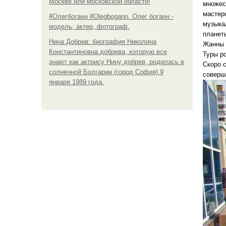
Москве или московской области!
множес
мастер
#Олегбоганн #Olegbogann. Олег боганн -
музыка
модель, актер, фотограф.
планет
Нина Добрев: биография Николина
Жанны 
Константиновна добрева, которую все
Туры р
знают как актрису Нину добрев, родилась в
Скоро 
солнечной Болгарии (город София) 9
соверш
января 1989 года.