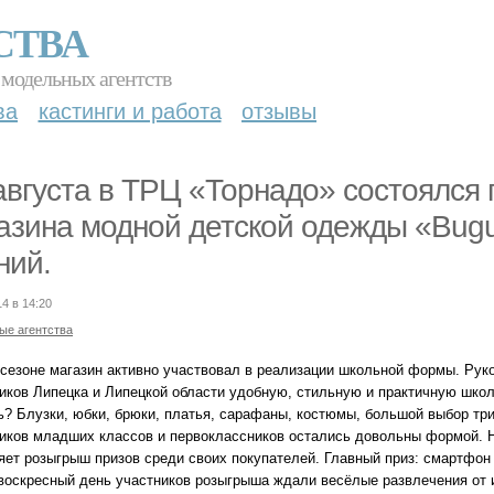
СТВА
 модельных агентств
ва
кастинги и работа
отзывы
августа в ТРЦ «Торнадо» состоялся
азина модной детской одежды «Bugu
ний.
14 в 14:20
ые агентства
 сезоне магазин активно участвовал в реализации школьной формы. Рук
иков Липецка и Липецкой области удобную, стильную и практичную школ
ь? Блузки, юбки, брюки, платья, сарафаны, костюмы, большой выбор тр
иков младших классов и первоклассников остались довольны формой. Н
яет розыгрыш призов среди своих покупателей. Главный приз: смартфон
 воскресный день участников розыгрыша ждали весёлые развлечения от 