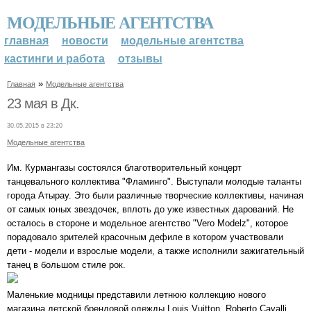
МОДЕЛЬНЫЕ АГЕНТСТВА
главная
новости
модельные агентства
кастинги и работа
отзывы
»
Главная
Модельные агентства
23 мая в Дк.
30.05.2015 в 23:20
Модельные агентства
Им. Курмангазы состоялся благотворительный концерт
танцевального коллектива "Фламинго". Выступали молодые таланты
города Атырау. Это были различные творческие коллективы, начиная
от самых юных звездочек, вплоть до уже известных дарований. Не
осталось в стороне и модельное агентство "Vero Modelz", которое
порадовало зрителей красочным дефиле в котором участвовали
дети - модели и взрослые модели, а также исполнили зажигательный
танец в большом стиле рок.
Маленькие модницы представили летнюю коллекцию нового
магазина детской брендовой одежды Louis Vuitton, Roberto Cavalli,