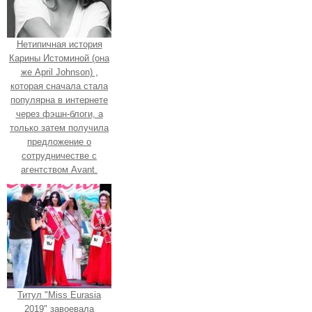
Нетипичная история
Карины Истоминой (она
же April Johnson) ,
которая сначала стала
популярна в интернете
через фэшн-блоги, а
только затем получила
предложение о
сотрудничестве с
агентством Avant.
Титул "Miss Eurasia
2019" завоевала