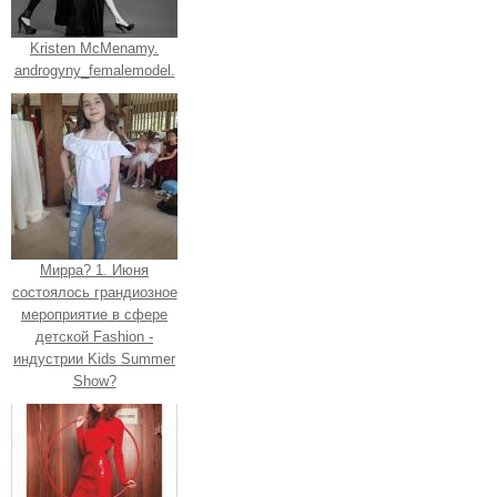
Kristen McMenamy.
androgyny_femalemodel.
Мирра? 1. Июня
состоялось грандиозное
мероприятие в сфере
детской Fashion -
индустрии Kids Summer
Show?