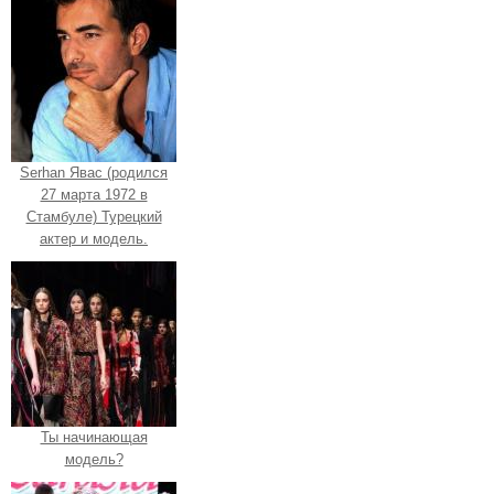
Serhan Явас (родился
27 марта 1972 в
Стамбуле) Турецкий
актер и модель.
Ты начинающая
модель?