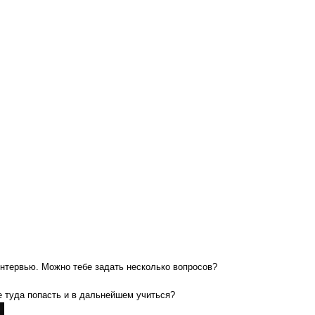
 интервью. Можно тебе задать несколько вопросов?
бе туда попасть и в дальнейшем учиться?