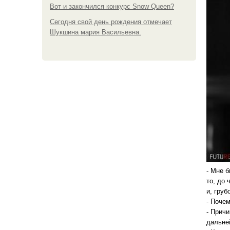
Вот и закончился конкурс Snow Queen?
Сегодня свой день рождения отмечает
Шукшина мария Васильевна.
- Мне 
то, до 
и, груб
- Поче
- Причи
дальне