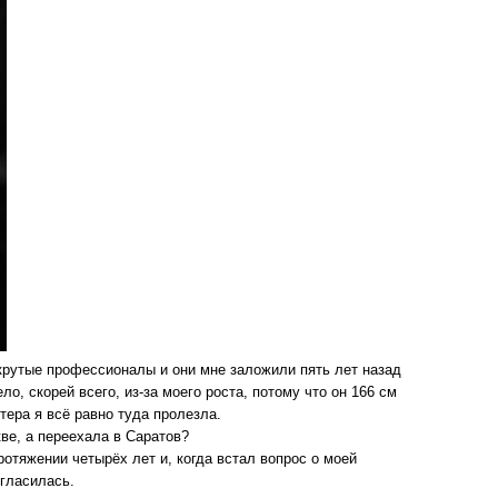
 крутые профессионалы и они мне заложили пять лет назад
ло, скорей всего, из-за моего роста, потому что он 166 см
ктера я всё равно туда пролезла.
ве, а переехала в Саратов?
ротяжении четырёх лет и, когда встал вопрос о моей
огласилась.