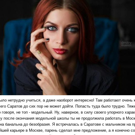
было нетрудно учиться, а даже наоборот интересно! Там работают очень
чего Саратов до сих пор не может дойти. Попасть туда было трудно. Тяже
о говоря, не топ - модельный. Ну, наверное, в силу своего упорного хара
му после окончания модельной школы ты не продолжила работать в Моск
на банальна до безобразия. Я встречалась в Саратове с мальчиком на п
йшей карьере в Москве, парень сделал мне предложение, а я конечно с