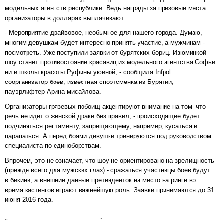
модельных агентств республики. Ведь награды за призовые места
организаторы в долларах выплачивают.
- Мероприятие драйвовое, необычное для нашего города. Думаю,
многим девушкам будет интересно принять участие, а мужчинам -
посмотреть. Уже поступили заявки от бурятских бориц. Изюминкой
шоу станет противостояние красавиц из модельного агентства Софьи
ни и школы красоты Руфины уюиной, - сообщила Infpol
соорганизатор боев, известная спортсменка из Бурятии,
пауэрлифтер Арина мисайлова.
Организаторы грязевых побоищ акцентируют внимание на том, что
речь не идет о женской драке без правил, - происходящее будет
подчиняться регламенту, запрещающему, например, кусаться и
царапаться. А перед боями девушки тренируются под руководством
специалиста по единоборствам.
Впрочем, это не означает, что шоу не ориентировано на зрелищность
(прежде всего для мужских глаз) - сражаться участницы боев будут
в бикини, а внешние данные претенденток на место на ринге во
время кастингов играют важнейшую роль. Заявки принимаются до 31
июня 2016 года.