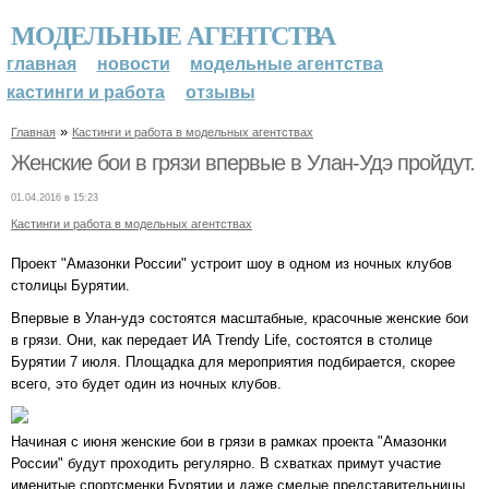
МОДЕЛЬНЫЕ АГЕНТСТВА
главная
новости
модельные агентства
кастинги и работа
отзывы
»
Главная
Кастинги и работа в модельных агентствах
Женские бои в грязи впервые в Улан-Удэ пройдут.
01.04.2016 в 15:23
Кастинги и работа в модельных агентствах
Проект "Амазонки России" устроит шоу в одном из ночных клубов
столицы Бурятии.
Впервые в Улан-удэ состоятся масштабные, красочные женские бои
в грязи. Они, как передает ИА Trendу Life, состоятся в столице
Бурятии 7 июля. Площадка для мероприятия подбирается, скорее
всего, это будет один из ночных клубов.
Начиная с июня женские бои в грязи в рамках проекта "Амазонки
России" будут проходить регулярно. В схватках примут участие
именитые спортсменки Бурятии и даже смелые представительницы