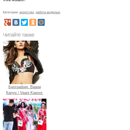
Категории:
агентство
,
работа моделью
Читайте также
Биография: Ваани
Капур / Vaani Kapoor.