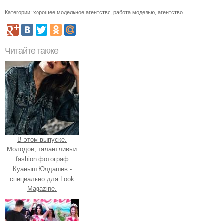
Категории:
хорошее модельное агентство
,
работа моделью
,
агентство
Читайте также
В этом выпуске.
Молодой, талантливый
fashion фотограф
Куаныш Юлдашев -
специально для Look
Magazine.