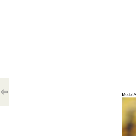
⇦
Model A