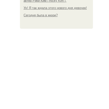
актер Рики Ким | Ricky Kim |.
Ух! Я так ждала этого нового дня девочек!
Сегодня была в жюри?