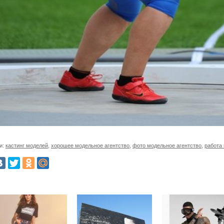
и:
кастинг моделей
,
хорошее модельное агентство
,
фото модельное агентство
,
работа