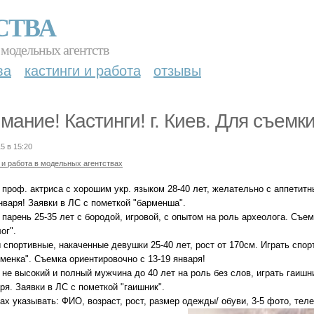
СТВА
 модельных агентств
ва
кастинги и работа
отзывы
мание! Кастинги! г. Киев. Для съемк
5 в 15:20
 и работа в модельных агентствах
а проф. актриса с хорошим укр. языком 28-40 лет, желательно с аппети
нваря! Заявки в ЛС с пометкой "барменша".
 парень 25-35 лет с бородой, игровой, с опытом на роль археолога. Съе
ог".
 спортивные, накаченные девушки 25-40 лет, рост от 170см. Играть спо
менка". Съемка ориентировочно с 13-19 января!
 не высокий и полный мужчина до 40 лет на роль без слов, играть гаишн
ря. Заявки в ЛС с пометкой "гаишник".
ах указывать: ФИО, возраст, рост, размер одежды/ обуви, 3-5 фото, тел