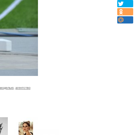
 моделью
,
агентство