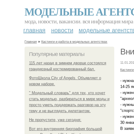
МОДЕЛЬНЫЕ АГЕНТ
мода, новости, вакансии. вся информация мира
главная
новости
модельные агентст
»
Главная
Кастинги и работа в модельных агентствах
Вни
Популярные материалы
115 лет назад в зимнем дворце состоялся
11.01.201
грандиозный костюмированный бал.
Кастинги
ФотоШкола City of Angels. Объявляет о
- нужн
новом наборе.
14-25 я
- нужен
" Модельный словарь" для тех, кто хочет
"археол
стать моделью, разбираться в мире моды и
- нужны
просто уметь поддержать разговор на эту
"спортс
тему и не выглядеть дилетантом.
- нужен
Не пропустите, уже сегодня:
30 янва
В заявк
Вот его внутренняя биография большой