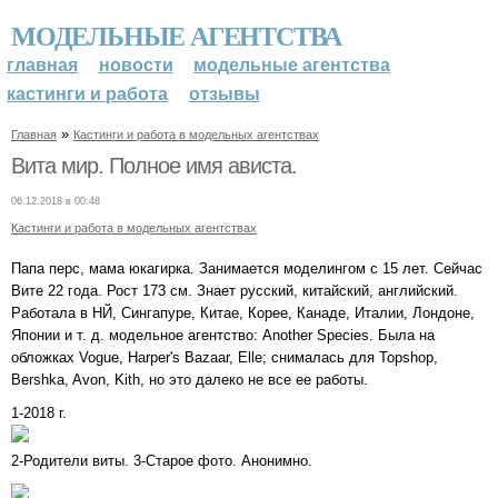
МОДЕЛЬНЫЕ АГЕНТСТВА
главная
новости
модельные агентства
кастинги и работа
отзывы
»
Главная
Кастинги и работа в модельных агентствах
Вита мир. Полное имя ависта.
06.12.2018 в 00:48
Кастинги и работа в модельных агентствах
Папа перс, мама юкагирка. Занимается моделингом с 15 лет. Сейчас
Вите 22 года. Рост 173 см. Знает русский, китайский, английский.
Работала в НЙ, Сингапуре, Китае, Корее, Канаде, Италии, Лондоне,
Японии и т. д. модельное агентство: Another Species. Была на
обложках Vogue, Harper's Bazaar, Elle; снималась для Topshop,
Bershka, Avon, Kith, но это далеко не все ее работы.
1-2018 г.
2-Родители виты. 3-Старое фото. Анонимно.