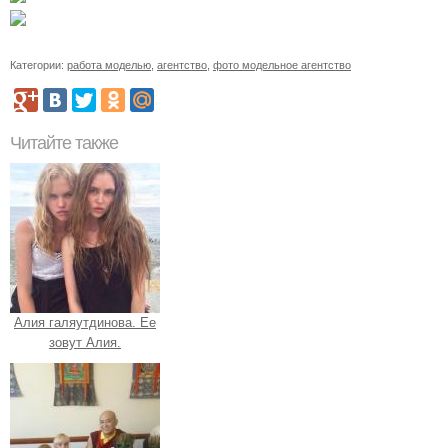
Категории:
работа моделью
,
агентство
,
фото модельное агентство
Читайте также
Алия галяутдинова. Ее
зовут Алия.