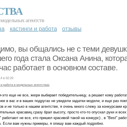
СТВА
 модельных агентств
ва
кастинги и работа
отзывы
имо, вы общались не с теми девушк
его года стала Оксана Анина, котор
час работает в основном составе.
14 в 02:20
 и работа в модельных агентствах
-это еще не все, жюри выбирает победительницу, а решает кому работать
ее в вас и в ваших подругах не увидели задатки модели, и еще раз повт
в и не только в нашем агентстве, я очень много слежу за конкурсами кр
тельных красавиц сразу брал высоту, просто кто-то опускал руки и всех
" работают не все, кто пришел красивой такой на конкурс) , в "Best" р
а. Если вам нужны примеры, я опишу вам каждый подробно.