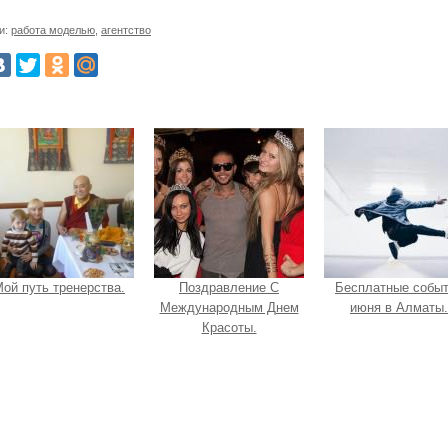
и:
работа моделью
,
агентство
ой путь тренерства.
Поздравление С
Бесплатные собы
Международным Днем
июня в Алматы.
Красоты.