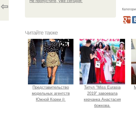
Не пропустите, уже сегодня:
⇦
Категори
Читайте также
Представительство
Титул "Miss Eurasia
М
модельных агентств
2019" завоевала
Южной Кореи (г.
керчанка Анастасия
божкова.