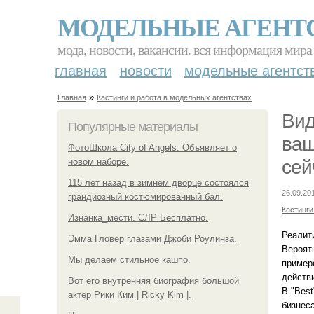
МОДЕЛЬНЫЕ АГЕНТ
мода, новости, вакансии. вся информация мира
главная
новости
модельные агентст
»
Главная
Кастинги и работа в модельных агентствах
Вид
Популярные материалы
ваш
ФотоШкола City of Angels. Объявляет о
новом наборе.
сей
115 лет назад в зимнем дворце состоялся
26.09.20
грандиозный костюмированный бал.
Кастинги
Изнанка_мести. СЛР Бесплатно.
Реалити
Эмма Гловер глазами Джоби Роулинза.
Вероятн
Мы делаем стильное кашпо.
примеро
действи
Вот его внутренняя биография большой
В "Best
актер Рики Ким | Ricky Kim |.
бизнес