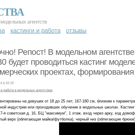
СТВА
 модельных агентств
ва
кастинги и работа
отзывы
чно! Репост! В модельном агентстве 
30 будет проводиться кастинг модел
мерческих проектах, формирования
4 в 02:20
 и работа в модельных агентствах
нтированы на девушек от 18 до 25 лет, 167-180 см, близким к параметр
ной индустрии или проходивших обучение в модельных школах. Кастинг 
7-я советская д. 16, БЦ "максимум", 1 этаж, вход через арку, код домоф
елый верх (облегающая майка/футболка), черный низ (облегающие брюки