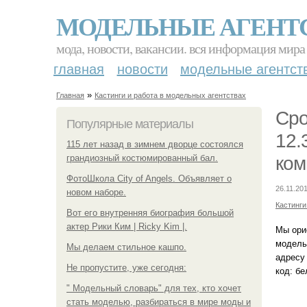
МОДЕЛЬНЫЕ АГЕНТ
мода, новости, вакансии. вся информация мира
главная
новости
модельные агентст
»
Главная
Кастинги и работа в модельных агентствах
Сро
Популярные материалы
12.
115 лет назад в зимнем дворце состоялся
грандиозный костюмированный бал.
ком
ФотоШкола City of Angels. Объявляет о
26.11.201
новом наборе.
Кастинги
Вот его внутренняя биография большой
актер Рики Ким | Ricky Kim |.
Мы орие
модель
Мы делаем стильное кашпо.
адресу 
Не пропустите, уже сегодня:
код: б
" Модельный словарь" для тех, кто хочет
стать моделью, разбираться в мире моды и