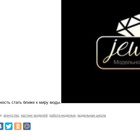
ность стать ближе к миру моды.
и:
агентство
,
кастинг моделей
,
работа моделью
,
модельная школа