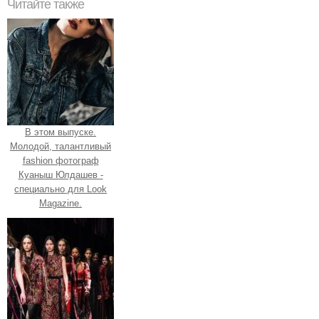
Читайте также
В этом выпуске.
Молодой, талантливый
fashion фотограф
Куаныш Юлдашев -
специально для Look
Magazine.