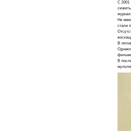
С 2001
сюжеты
журнал
Не имея
стали 
Отсутс
восхищ
В пятн
Однако
фильме
В посл
мульти