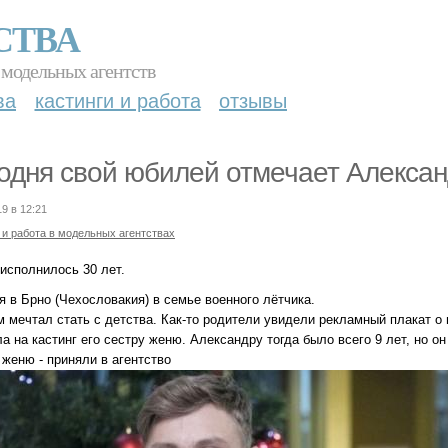
СТВА
 модельных агентств
ва
кастинги и работа
отзывы
одня свой юбилей отмечает Алексан
19 в 12:21
 и работа в модельных агентствах
 исполнилось 30 лет.
 в Брно (Чехословакия) в семье военного лётчика.
м мечтал стать с детства. Как-то родители увидели рекламный плакат о 
а на кастинг его сестру женю. Александру тогда было всего 9 лет, но он 
 женю - приняли в агентство