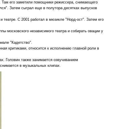
". Там его заметили помощники режиссера, снимающего
ся". Затем сыграл еще в полутора десятках выпусков
и театре. С 2001 работал в мюзикле "Норд-ост". Затем его
ппы московского независимого театра и собирать овации у
риале "Кадетство".
нная критиками, относится к исполнению главной роли в
ах. Головин также занимается озвучиванием
о снимается в музыкальных клипах.