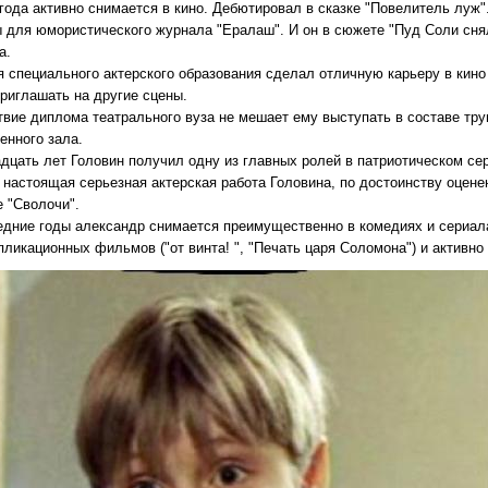
 года активно снимается в кино. Дебютировал в сказке "Повелитель луж
 для юмористического журнала "Ералаш". И он в сюжете "Пуд Соли снял
а.
 специального актерского образования сделал отличную карьеру в кино 
приглашать на другие сцены.
твие диплома театрального вуза не мешает ему выступать в составе тру
енного зала.
адцать лет Головин получил одну из главных ролей в патриотическом се
 настоящая серьезная актерская работа Головина, по достоинству оцене
 "Сволочи".
едние годы александр снимается преимущественно в комедиях и сериал
пликационных фильмов ("от винта! ", "Печать царя Соломона") и активн