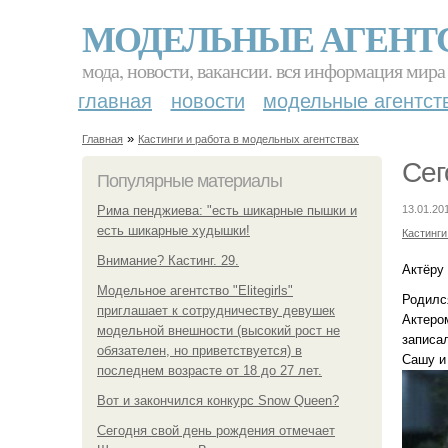
МОДЕЛЬНЫЕ АГЕНТ
мода, новости, вакансии. вся информация мира
главная
новости
модельные агентст
»
Главная
Кастинги и работа в модельных агентствах
Сег
Популярные материалы
Рима пенджиева: "есть шикарные пышки и
13.01.20
есть шикарные худышки!
Кастинги
Внимание? Кастинг. 29.
Актёру
Модельное агентство "Elitegirls"
Родился
приглашает к сотрудничеству девушек
Актеро
модельной внешности (высокий рост не
записал
обязателен, но приветствуется) в
Сашу и
последнем возрасте от 18 до 27 лет.
Вот и закончился конкурс Snow Queen?
Сегодня свой день рождения отмечает