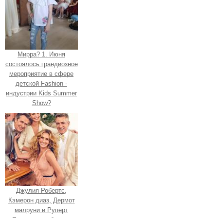
Мирра? 1. Июня
состоялось грандиозное
мероприятие в сфере
детской Fashion -
индустрии Kids Summer
Show?
Джулия Робертс,
Кэмерон диаз, Дермот
малруни и Руперт