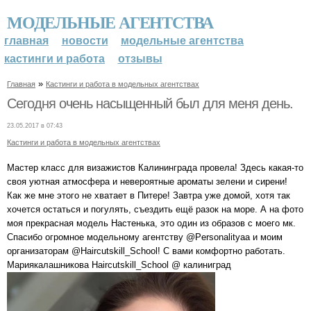
МОДЕЛЬНЫЕ АГЕНТСТВА
главная
новости
модельные агентства
кастинги и работа
отзывы
»
Главная
Кастинги и работа в модельных агентствах
Сегодня очень насыщенный был для меня день.
23.05.2017 в 07:43
Кастинги и работа в модельных агентствах
Мастер класс для визажистов Калининграда провела! Здесь какая-то
своя уютная атмосфера и невероятные ароматы зелени и сирени!
Как же мне этого не хватает в Питере! Завтра уже домой, хотя так
хочется остаться и погулять, съездить ещё разок на море. А на фото
моя прекрасная модель Настенька, это один из образов с моего мк.
Спасибо огромное модельному агентству @Personalityaa и моим
организаторам @Haircutskill_School! С вами комфортно работать.
Мариякалашникова Haircutskill_School @ калиниград