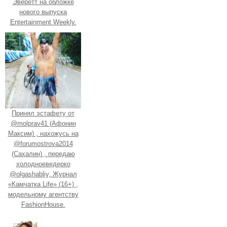
Эверетт на обложке
нового выпуска
Entertainment Weekly.
Принял эстафету от
@molprav41 (Афонин
Максим) , нахожусь на
@forumostrova2014
(Сахалин) , передаю
холодноеведерко
@olgashabliy, Журнал
«Камчатка Life» (16+) ,
модельному агентству
FashionHouse.