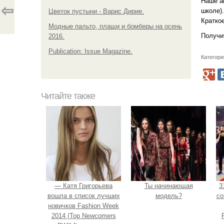
Наше аг
⇦
школе).
Цветок пустыни - Варис Дирие.
Краткое
Модные пальто, плащи и бомберы на осень
Получи
2016.
Publication: Issue Magazine.
Категори
Читайте также
— Катя Григорьева
Ты начинающая
3
вошла в список лучших
модель?
со
новичков Fashion Week
2014 (Top Newcomers