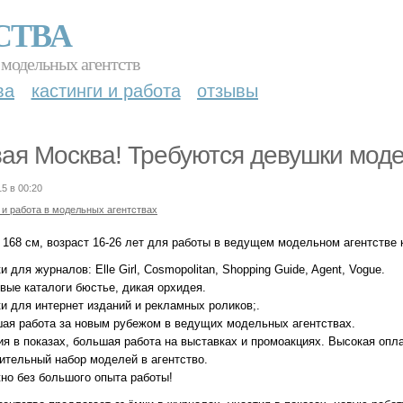
СТВА
 модельных агентств
ва
кастинги и работа
отзывы
ая Москва! Требуются девушки мод
15 в 00:20
 и работа в модельных агентствах
 168 см, возраст 16-26 лет для работы в ведущем модельном агентстве к
и для журналов: Elle Girl, Cosmopolitan, Shopping Guide, Agent, Vogue.
вые каталоги бюстье, дикая орхидея.
и для интернет изданий и рекламных роликов;.
шая работа за новым рубежом в ведущих модельных агентствах.
ия в показах, большая работа на выставках и промоакциях. Высокая оплат
ительный набор моделей в агентство.
но без большого опыта работы!