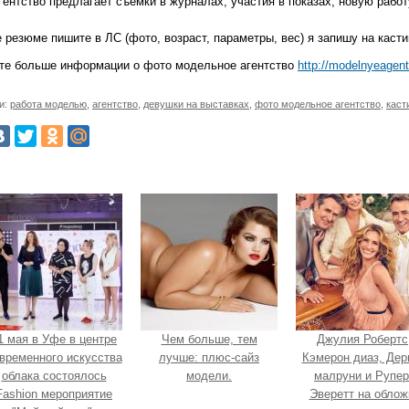
ентство предлагает съёмки в журналах, участия в показах, новую работ
 резюме пишите в ЛС (фото, возраст, параметры, вес) я запишу на касти
те больше информации о фото модельное агентство
http://modelnyeagen
и:
работа моделью
,
агентство
,
девушки на выставках
,
фото модельное агентство
,
каст
1 мая в Уфе в центре
Чем больше, тем
Джулия Робертс
временного искусства
лучше: плюс-сайз
Кэмерон диаз, Дер
облака состоялось
модели.
малруни и Рупер
Fashion мероприятие
Эверетт на облож