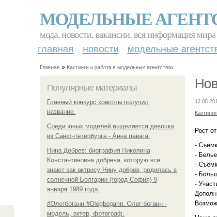
МОДЕЛЬНЫЕ АГЕНТ
мода, новости, вакансии. вся информация мира
главная
новости
модельные агентст
»
Главная
Кастинги и работа в модельных агентствах
Нов
Популярные материалы
Главный конкурс красоты получил
12.05.20
название.
Кастинги
Среди юных моделей выделяется девочка
Рост от
из Санкт-петербурга - Анна павага.
- Съёмк
Нина Добрев: биография Николина
- Белье
Константиновна добрева, которую все
- Съёмк
знают как актрису Нину добрев, родилась в
- Боль
солнечной Болгарии (город София) 9
- Участ
января 1989 года.
Дополн
Возмож
#Олегбоганн #Olegbogann. Олег боганн -
модель, актер, фотограф.