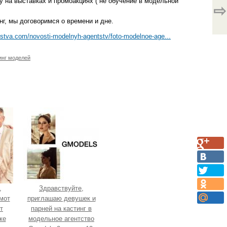
у на выставках и промоакциях ( не обучение в модельной
⇨
нг, мы договоримся о времени и дне.
tstva.com/novosti-modelnyh-agentstv/foto-modelnoe-age...
инг моделей
,
Здравствуйте,
мот
приглашаю девушек и
т
парней на кастинг в
ке
модельное агентство