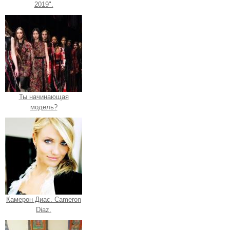
2019".
Ты начинающая
модель?
Камерон Диас. Cameron
Diaz.