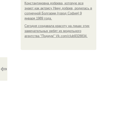
Константиновна добрева, которую все
знают как актрису Нину добрев, родилась в
солнечной Болгарии (город София) 9
января 1989 года.
Сегодня создавала красоту на лицах этих
замечательных ребят из модельного
агентства "Подиум" Vk.com/club9328834.
⇦