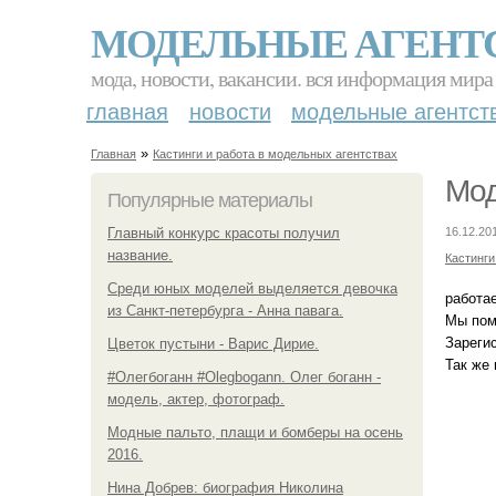
МОДЕЛЬНЫЕ АГЕНТ
мода, новости, вакансии. вся информация мира
главная
новости
модельные агентст
»
Главная
Кастинги и работа в модельных агентствах
Мод
Популярные материалы
Главный конкурс красоты получил
16.12.20
название.
Кастинги
Среди юных моделей выделяется девочка
работа
из Санкт-петербурга - Анна павага.
Мы пом
Зареги
Цветок пустыни - Варис Дирие.
Так же
#Олегбоганн #Olegbogann. Олег боганн -
модель, актер, фотограф.
Модные пальто, плащи и бомберы на осень
2016.
Нина Добрев: биография Николина