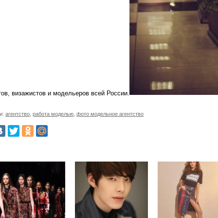
тов, визажистов и модельеров всей России.
и:
агентство
,
работа моделью
,
фото модельное агентство