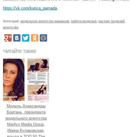
https://vk.com/kurica_pamada
.
Категории:
модельное агентство вакансии
,
работа моделью
,
кастинг моделей
,
агентство
Читайте также
Модель Александры
Британь, президента
модельного агентства
Merilyn Media Group,
Ирина Кулаковская,
вошла в ТОП 50 The