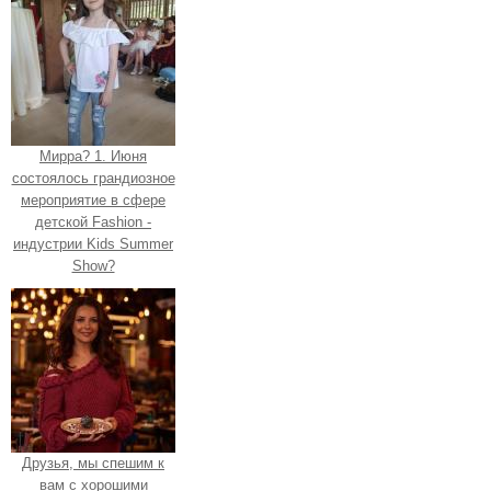
Мирра? 1. Июня
состоялось грандиозное
мероприятие в сфере
детской Fashion -
индустрии Kids Summer
Show?
Друзья, мы спешим к
вам с хорошими