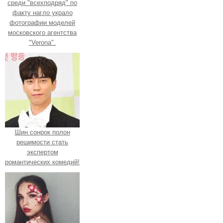
среди "всехподряд" по
факту нагло украло
фотографии моделей
московского агентства
"Verona".
Шин сонрок полон
решимости стать
экспертом
романтических комедий!