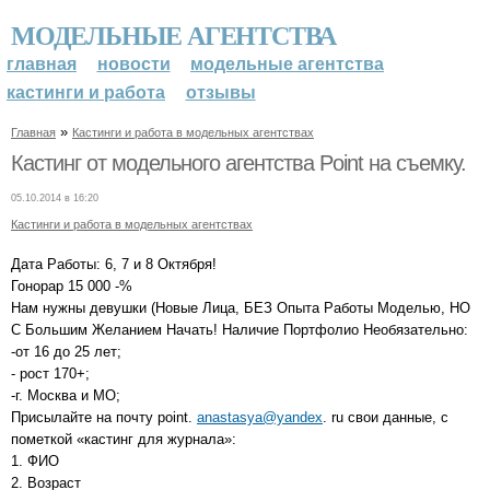
МОДЕЛЬНЫЕ АГЕНТСТВА
главная
новости
модельные агентства
кастинги и работа
отзывы
»
Главная
Кастинги и работа в модельных агентствах
Кастинг от модельного агентства Point на съемку.
05.10.2014 в 16:20
Кастинги и работа в модельных агентствах
Дата Работы: 6, 7 и 8 Октября!
Гонорар 15 000 -%
Нам нужны девушки (Новые Лица, БЕЗ Опыта Работы Моделью, НО
С Большим Желанием Начать! Наличие Портфолио Необязательно:
-от 16 до 25 лет;
- рост 170+;
-г. Москва и МО;
Присылайте на почту point.
anastasya@yandex
. ru свои данные, с
пометкой «кастинг для журнала»:
1. ФИО
2. Возраст