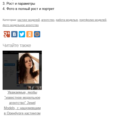
3. Рост и параметры
4. Фото в полный рост и портрет
Категории:
кастинг моделей
,
агентство
,
работа моделью
,
портфолио моделей
,
фото модельное агентство
Читайте также
Уважаемые, якобы
"известное модельное
агентство" Jewel
Models, с нашумевшим
в Оренбурге кастингом