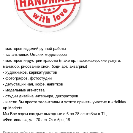
- мастеров изделий ручной работы
- талантливых Омских модельеров
- мастеров индустрии красоты (make up, парикмахерские услуги,
маникюр, рисование хной, боди арт, аквагрим)
- художников, карикатуристов
- фотографов, фотостудии
- дегустации чая, кофе, напитков
- модельные агентства
- студии дизайна интерьера, декораторов
- и если Вы просто талантливы и хотите принять участие в «Holiday
up Market».
Мы Вас ждем каждые выходные с 6 по 28 сентября в ТЦ
«Фестиваль», ул. 70 лет Октября, 19.
Категории:
работа моделью
,
фото модельное агентство
,
агентство