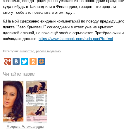
знакомых, всегда традиционно уезжавших на новогодние праздники
куда-нибудь в Таиланд или в Финляндию, говорят, что вряд ли
смогут себе это позволить в этом году;.
6.На мой сдержанно ехидный комментарий по поводу предыдущего
пункта "Зато Крымваш!" собеседники в ответ уже не брызжут
ядовитой слюной, но пока ещё злобно огрызаются Протёрла очки и
наблюдаю дальше.
https://www.facebook.com/ruda.pani?fref=nf
.
Категории:
агентство
,
работа моделью
Читайте также
Модель Александры