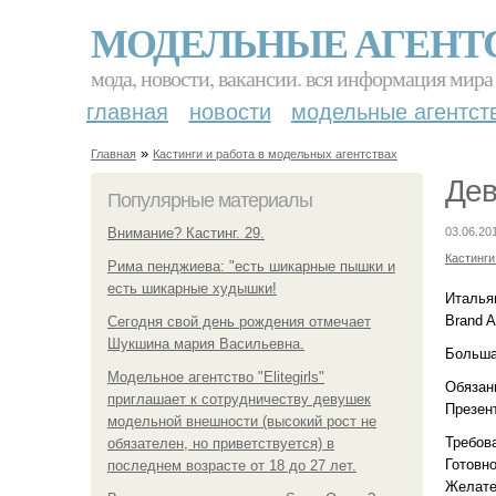
МОДЕЛЬНЫЕ АГЕНТ
мода, новости, вакансии. вся информация мира
главная
новости
модельные агентст
»
Главная
Кастинги и работа в модельных агентствах
Дев
Популярные материалы
Внимание? Кастинг. 29.
03.06.20
Кастинги
Рима пенджиева: "есть шикарные пышки и
есть шикарные худышки!
Италья
Brand 
Сегодня свой день рождения отмечает
Шукшина мария Васильевна.
Большая
Модельное агентство "Elitegirls"
Обязан
приглашает к сотрудничеству девушек
Презен
модельной внешности (высокий рост не
Требов
обязателен, но приветствуется) в
Готовно
последнем возрасте от 18 до 27 лет.
Желате