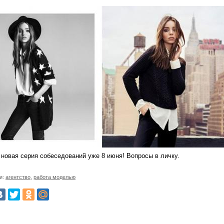
 новая серия собеседований уже 8 июня! Вопросы в личку.
и:
агентство
,
работа моделью