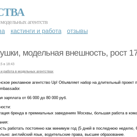
СТВА
 модельных агентств
ва
кастинги и работа
отзывы
ушки, модельная внешность, рост 17
15 в 18:43
 и работа в модельных агентствах
нское рекламное агентство Up! Объявляет набор на длительный проект п
Ambassador.
 зарплата от 66 000 до 80 000 руб.
ности:
тация бренда в премиальных заведениях Москвы, большая работа в ком
ания:
сть работать постоянно как минимум год (5 дней в последнюю неделю, 6
льно: английский язык, водительские права, высшее образование.