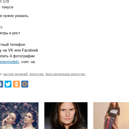
от 170
в тонусе
е нужно указать:
ст
етры и рост
актный телефон
ку на VK или Facebook
репить 4 фотографии
intermodels
. com. ua
и:
кастинг моделей
,
агентство
,
фото модельное агентство