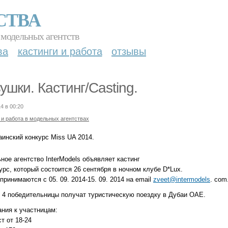
СТВА
 модельных агентств
ва
кастинги и работа
отзывы
ушки. Кастинг/Casting.
4 в 00:20
 и работа в модельных агентствах
аинский конкурс Miss UA 2014.
ое агентство InterModels объявляет кастинг
урс, который состоится 26 сентября в ночном клубе D*Lux.
принимаются с 05. 09. 2014-15. 09. 2014 на email
zveet@intermodels
. com
 4 победительницы получат туристическую поездку в Дубаи ОАЕ.
ания к участницам:
ст от 18-24