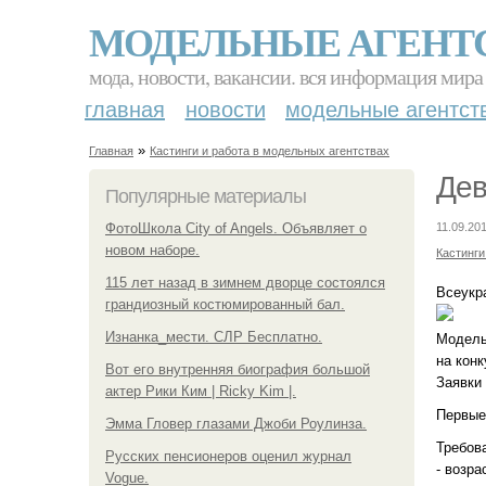
МОДЕЛЬНЫЕ АГЕНТ
мода, новости, вакансии. вся информация мира
главная
новости
модельные агентст
»
Главная
Кастинги и работа в модельных агентствах
Дев
Популярные материалы
ФотоШкола City of Angels. Объявляет о
11.09.201
новом наборе.
Кастинги
115 лет назад в зимнем дворце состоялся
Всеукр
грандиозный костюмированный бал.
Изнанка_мести. СЛР Бесплатно.
Модельн
на конк
Вот его внутренняя биография большой
Заявки 
актер Рики Ким | Ricky Kim |.
Первые
Эмма Гловер глазами Джоби Роулинза.
Требов
Русских пенсионеров оценил журнал
- возра
Vogue.