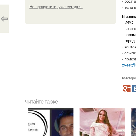
- рост 
Не пропустите, уже сегодня:
- тело 
⇦
В заявк
- ИФО
- возра
- парам
- город
- конт
- ссыл
- прик
zveet@
Категори
Читайте также