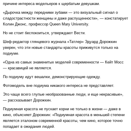
причине интереса модельеров к щербатым девушкам.
«Дырочка между передними зубами — это визуальный сигнал о
сладострастности женщины и даже распущенности», — констатирует
Колин Джонс, профессор Queen Mary University.
Но не стоит беспокоиться, утверждают Вести.
Шеф-редактор глянцевого журнала «Татлер» Эдуард Дорожкин
уверен, что эти новые стандарты красоты приживутся только на
подиуме.
«Одна из самых знаменитых моделей современности — Кейт Мосс
— красавицей не является.
По подиуму идут вешалки, демонстрирующие одежду.
Фотомодель вне подиума никакого интереса не представляет.
Это чаще всего глупые необразованные люди, и еще некрасивые»,
— рассказывает Дорожкин.
Подиумная красота не пускает корни не только в жизни — даже в
кино, объясняет Дорожкин: «Подиумная красота в меньшей степени
является эталоном современной красоты, чем кино, которое точно
попадает в ожидания людей.