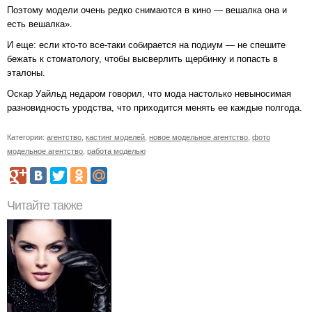
Поэтому модели очень редко снимаются в кино — вешалка она и
есть вешалка».
И еще: если кто-то все-таки собирается на подиум — не спешите
бежать к стоматологу, чтобы высверлить щербинку и попасть в
эталоны.
Оскар Уайльд недаром говорил, что мода настолько невыносимая
разновидность уродства, что приходится менять ее каждые полгода.
Категории:
агентство
,
кастинг моделей
,
новое модельное агентство
,
фото
модельное агентство
,
работа моделью
Читайте также