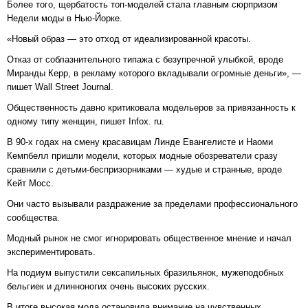
Более того, щербатость топ-моделей стала главным сюрпризом
Недели моды в Нью-Йорке.
«Новый образ — это отход от идеализированной красоты.
Отказ от соблазнительного типажа с безупречной улыбкой, вроде
Миранды Керр, в рекламу которого вкладывали огромные деньги», —
пишет Wall Street Journal.
Общественность давно критиковала модельеров за привязанность к
одному типу женщин, пишет Infox. ru.
В 90-х годах на смену красавицам Линде Евангелисте и Наоми
Кемпбелл пришли модели, которых модные обозреватели сразу
сравнили с детьми-беспризорниками — худые и странные, вроде
Кейт Мосс.
Они часто вызывали раздражение за пределами профессионального
сообщества.
Модный рынок не смог игнорировать общественное мнение и начал
экспериментировать.
На подиум выпустили сексапильных бразильянок, мужеподобных
бельгиек и длинноногих очень высоких русских.
В итоге высокая мода остановила внимание на чувственных