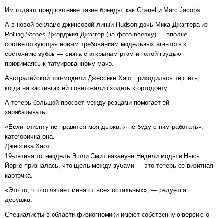
Им отдают предпочтение такие бренды, как Chanel и Marc Jacobs.
А в новой рекламе джинсовой линии Hudson дочь Мика Джаггера из
Rolling Stones Джорджия Джаггер (на фото вверху) — вполне
соответствующая новым требованиям модельных агентств к
состоянию зубов — снята с открытым ртом и голой грудью,
прижимаясь к татуированному мачо.
Австралийской топ-модели Джессике Харт приходилась терпеть,
когда на кастингах ей советовали сходить к ортодонту.
А теперь большой просвет между резцами помогает ей
зарабатывать.
«Если клиенту не нравится моя дырка, я не буду с ним работать», —
категорична она.
Джессика Харт
19-летняя топ-модель Эшли Смит накануне Недели моды в Нью-
Йорке призналась, что щель между зубами — это теперь ее визитная
карточка.
«Это то, что отличает меня от всех остальных», — радуется
девушка.
Специалисты в области физиогномики имеют собственную версию о