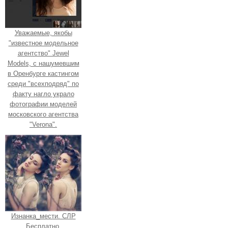
Уважаемые, якобы
"известное модельное
агентство" Jewel
Models, с нашумевшим
в Оренбурге кастингом
среди "всехподряд" по
факту нагло украло
фотографии моделей
московского агентства
"Verona".
Изнанка_мести. СЛР
Бесплатно.